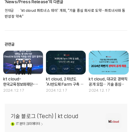
'News/Press Release'의 다른글
현재글
‘kt cloud 파트너스 데이’ 개최, “기술 중심 회사로 도약…파트너사와 동
반성장 약속”
관련글
kt cloud-
kt cloud, 2차년도
kt cloud, 대규모 경력직
한국교육정보화재단-
‘AI반도체 Farm 구축 및
공개 모집… 기술 중심
디딤365, 대학 및
실증 사업' 순항… AI
회사로의 변화 가속화
2024.12.17
2024.12.17
2024.12.17
대학기관 대상 클라우드·AI
인프라 구축
사업 추진을 위한 업무
협약 체결
기술 블로그 (Tech) | kt cloud
IT
분야 크리에이터