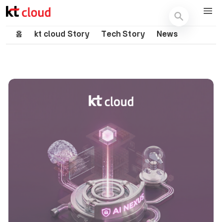
기술 블로그 (Tech) | kt cloud
홈
kt cloud Story
Tech Story
News
[케클러 인터뷰 시리즈] #4 전국에 1GW
[트렌드 리포트] "DR은 필요하지만..." 진짜
케클s피드 7월호｜AI 데이터센터의 새로운
규모 AI 데이터센터를 준비하는 kt cloud의
고민은 따로 있었다
기준을 말하다
방식
2026.07.29
2026.07.29
2026.07.29
Webinar
Newsletter
Team Culture