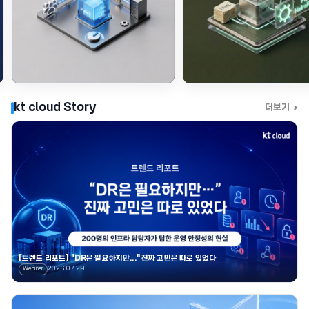
2026.06.05
2026.07
DevOps & Container
DevOps & Container
kt cloud Story
kt 
더보기
[트렌드 리포트] "DR은 필요하지만..." 진짜 고민은 따로 있었다
2026.07.29
Webinar