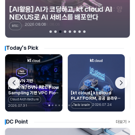
[구축사례] 흩어진 운영 데이터를 하나로, kt
cloud 운영 데이터 통합 플랫폼 Deck 구축
[기술동향] LLM 추론 최적화 핵심 기술: 양
[AI활용] AI가 코딩하고, kt cloud AI
[기술사례] OVN ACL Flow Sampling
[기술분석] 데이터센터 냉각수 효율(WUE)
기
자화, KV 캐시, 추론 칩
NEXUS로 AI 서비스를 배포한다
기반 VPC Flow Log 서비스 개발
개선: 전기산화 기반 하이브리드 수처리 전략
2026.08.06
2026.08.06
2026.08.06
2026.07.31
2026.07.28
Cloud Architecture
Tech Inside
etc.
Cloud Architecture
Data Center & Security
Today's Pick
[기술사례] OVN ACL Flow
Sampling 기반 VPC Flow
[kt cloud] kt cloud
Log 서비스 개발
PLATFORM, 공공 클라우드
Cloud Architecture
를 위한 차세대 운영 기반
2026.07.24
Tech Inside
2026.07.31
DC Point
DC 
더보기