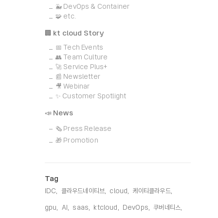
🐳 DevOps & Container
🧩 etc.
🏢 kt cloud Story
📅 Tech Events
👥 Team Culture
🚀 Service Plus+
📰 Newsletter
🎥 Webinar
✨ Customer Spotlight
📣 News
🗞️ Press Release
🎁 Promotion
Tag
IDC,
클라우드네이티브,
cloud,
케이티클라우드,
gpu,
AI,
saas,
ktcloud,
DevOps,
쿠버네티스,