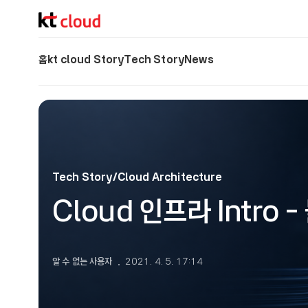
기술 블로그 (Tech) | kt cloud
홈
kt cloud Story
Tech Story
News
Tech Story/Cloud Architecture
Cloud 인프라 Intro
알 수 없는 사용자
2021. 4. 5. 17:14