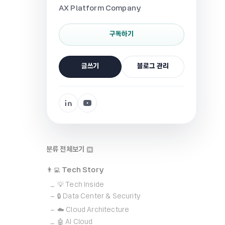
AX Platform Company
구독하기
글쓰기
블로그 관리
분류 전체보기
👨‍💻 Tech Story
💡 Tech Inside
🔒 Data Center & Security
☁️ Cloud Architecture
🤖 AI Cloud