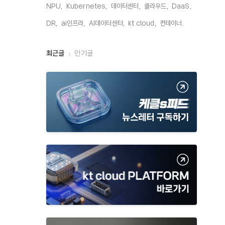
NPU,
Kubernetes,
데이터센터,
클라우드,
DaaS,
DR,
ai인프라,
AI데이터센터,
kt cloud,
컨테이너,
최
최근글
인기글
근
글
과
인
기
글