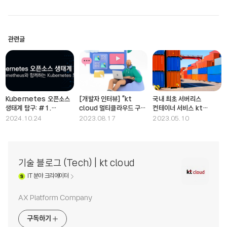
관련글
Kubernetes 오픈소스
[개발자 인터뷰] “kt
국내 최초 서버리스
생태계 탐구: #1.
cloud 멀티클라우드 구축
컨테이너 서비스 kt
Prometheus와
기술 제공으로, K-PaaS
cloud container
2024.10.24
2023.08.17
2023.05.10
함께하는 Kubernetes
생태계 주도권 선점 할 것”
(1편)
모니터링
기술 블로그 (Tech) | kt cloud
IT
분야 크리에이터
AX Platform Company
구독하기