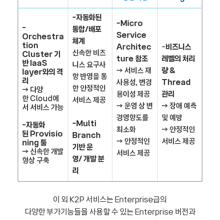
-자동화된
-Micro
-
통합/배포
Service
Orchestra
체계
tion
Architec
-
비즈니스
신속한 비즈
Cluster 기
ture 참조
레벨의 처리
반 IaaS
니스 요구사
→ 서비스 재
량 &
Iayer와의 격
항 반영을 통
리
사용성, 변경
Thread
한 안정적인
→ 다양
용이성 제공
관리
한 Cloud에
서비스 제공
→ 운영 상 변
→ 장애 예측
서 서비스 가능
경영향도를
및 예방
-Multi
-자동화
최소화
→ 안정적인
된 Provisio
Branch
→ 안정적인
서비스 제공
ning 툴
기반 운
→ 신속한 개발
서비스 제공
영/ 개발 분
형상 구축
리
이 외 K2P 서비스는 Enterprise급의
다양한 부가기능들을 사용할 수 있는 Enterprise 버전과