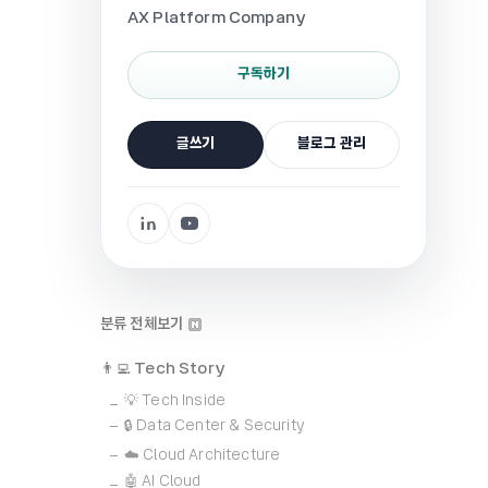
AX Platform Company
구독하기
글쓰기
블로그 관리
분류 전체보기
👨‍💻 Tech Story
💡 Tech Inside
🔒 Data Center & Security
☁️ Cloud Architecture
🤖 AI Cloud