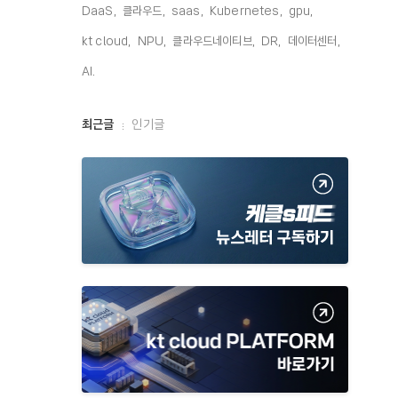
DaaS,
클라우드,
saas,
Kubernetes,
gpu,
kt cloud,
NPU,
클라우드네이티브,
DR,
데이터센터,
AI,
최
최근글
인기글
근
글
과
인
기
글