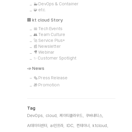
🐳 DevOps & Container
🧩 etc.
🏢 kt cloud Story
📅 Tech Events
👥 Team Culture
🚀 Service Plus+
📰 Newsletter
🎥 Webinar
✨ Customer Spotlight
📣 News
🗞️ Press Release
🎁 Promotion
Tag
DevOps,
cloud,
케이티클라우드,
쿠버네티스,
AI데이터센터,
ai인프라,
IDC,
컨테이너,
ktcloud,