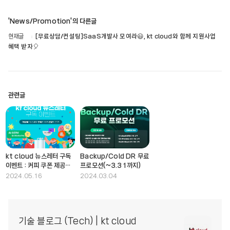
'News/Promotion'의 다른글
현재글
[무료상담/컨설팅]SaaS개발사 모여라😃, kt cloud와 함께 지원사업
혜택 받자🎈
관련글
kt cloud 뉴스레터 구독
Backup/Cold DR 무료
이벤트 : 커피 쿠폰 제공
프로모션(~3.31까지)
(~6.7(금))
2024.05.16
2024.03.04
기술 블로그 (Tech) | kt cloud