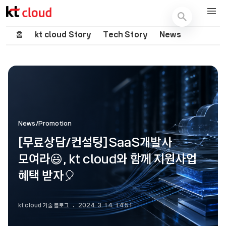
기술 블로그 (Tech) | kt cloud
홈
kt cloud Story
Tech Story
News
News/Promotion
[무료상담/컨설팅]SaaS개발사
모여라😃, kt cloud와 함께 지원사업
혜택 받자🎈
kt cloud 기술 블로그
2024. 3. 14. 14:51