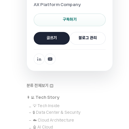
AX Platform Company
구독하기
글쓰기
블로그 관리
분류 전체보기
👨‍💻 Tech Story
💡 Tech Inside
🔒 Data Center & Security
☁️ Cloud Architecture
🤖 AI Cloud