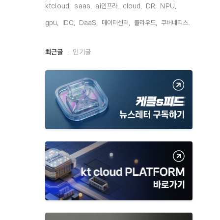
ktcloud,
saas,
ai인프라,
cloud,
DR,
NPU,
gpu,
IDC,
DaaS,
데이터센터,
클라우드,
쿠버네티스,
최
최근글
인기글
근
글
과
인
기
글