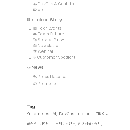
🐳 DevOps & Container
🧩 etc.
🏢 kt cloud Story
📅 Tech Events
👥 Team Culture
🚀 Service Plus+
📰 Newsletter
🎥 Webinar
✨ Customer Spotlight
📣 News
🗞️ Press Release
🎁 Promotion
Tag
Kubernetes,
AI,
DevOps,
kt cloud,
컨테이너,
클라우드네이티브,
AI데이터센터,
케이티클라우드,