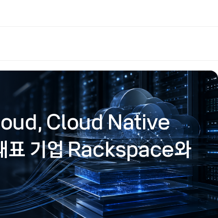
loud, Cloud Native
표 기업 Rackspace와