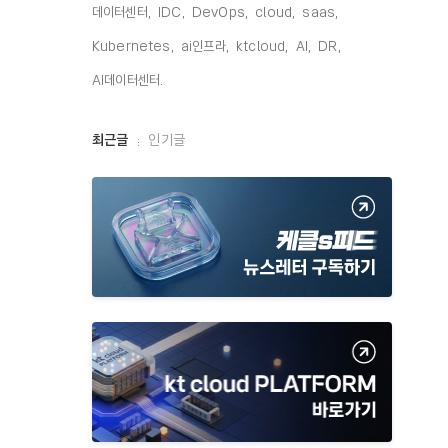
데이터센터,
IDC,
DevOps,
cloud,
saas,
Kubernetes,
ai인프라,
ktcloud,
AI,
DR,
AI데이터센터,
최
최근글
인기글
근
글
과
인
기
글