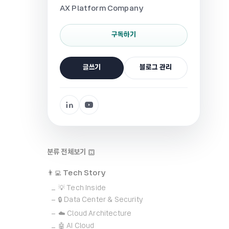
AX Platform Company
구독하기
글쓰기
블로그 관리
분류 전체보기
👨‍💻 Tech Story
💡 Tech Inside
🔒 Data Center & Security
☁️ Cloud Architecture
🤖 AI Cloud