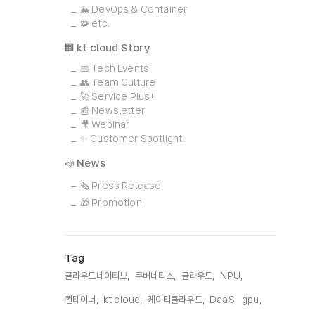
🐳 DevOps & Container
🧩 etc.
🏢 kt cloud Story
📅 Tech Events
👥 Team Culture
🚀 Service Plus+
📰 Newsletter
🎥 Webinar
✨ Customer Spotlight
📣 News
🗞️ Press Release
🎁 Promotion
Tag
클라우드네이티브,
쿠버네티스,
클라우드,
NPU,
컨테이너,
kt cloud,
케이티클라우드,
DaaS,
gpu,