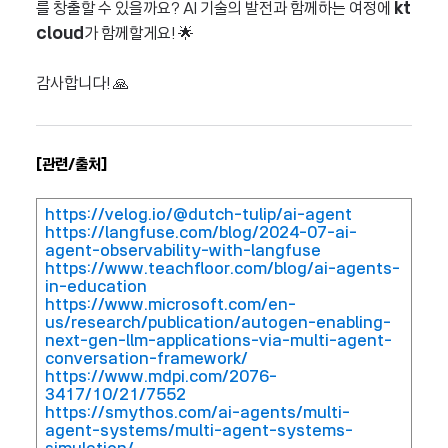
를 창출할 수 있을까요? AI 기술의 발전과 함께하는 여정에
kt
cloud
가 함께할게요! 🌟
감사합니다! 🙏
[관련/출처]
https://velog.io/@dutch-tulip/ai-agent
https://langfuse.com/blog/2024-07-ai-
agent-observability-with-langfuse
https://www.teachfloor.com/blog/ai-agents-
in-education
https://www.microsoft.com/en-
us/research/publication/autogen-enabling-
next-gen-llm-applications-via-multi-agent-
conversation-framework/
https://www.mdpi.com/2076-
3417/10/21/7552
https://smythos.com/ai-agents/multi-
agent-systems/multi-agent-systems-