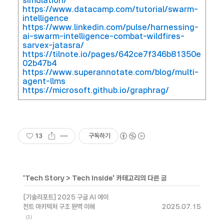
simulation/
https://www.datacamp.com/tutorial/swarm-
intelligence
https://www.linkedin.com/pulse/harnessing-
ai-swarm-intelligence-combat-wildfires-
sarvex-jatasra/
https://tilnote.io/pages/642ce7f346b81350e
02b47b4
https://www.superannotate.com/blog/multi-
agent-llms
https://microsoft.github.io/graphrag/
13
구독하기
'
Tech Story
>
Tech Inside
' 카테고리의 다른 글
[기술리포트] 2025 구글 AI 에이
전트 아키텍처 구조 완벽 이해
2025.07.15
(1)