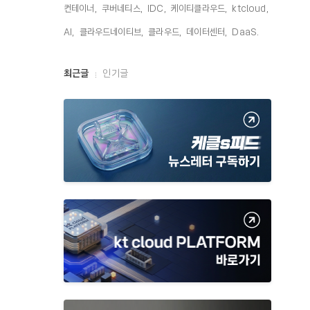
컨테이너,
쿠버네티스,
IDC,
케이티클라우드,
ktcloud,
AI,
클라우드네이티브,
클라우드,
데이터센터,
DaaS,
최
최근글
인기글
근
글
과
인
기
글