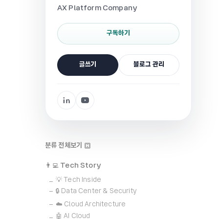
AX Platform Company
구독하기
글쓰기
블로그 관리
분류 전체보기
👨‍💻 Tech Story
💡 Tech Inside
🔒 Data Center & Security
☁️ Cloud Architecture
🤖 AI Cloud