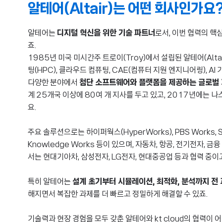
알테어(Altair)는 어떤 회사인가요?
알테어는
디지털 혁신을 위한 기술 파트너
로서, 이번 협력의 핵
죠.
1985년 미국 미시간주 트로이(Troy)에서 설립된 알테어(Alta
팅(HPC), 클라우드 컴퓨팅, CAE(컴퓨터 지원 엔지니어링), AI
다양한 분야에서
첨단 소프트웨어와 플랫폼을 제공하는 글로벌
계 25개국 이상에 80여 개 지사를 두고 있고, 2017년에는 
요.
주요 솔루션으로는 하이퍼웍스(HyperWorks), PBS Works, S
Knowledge Works 등이 있으며, 자동차, 항공, 전기전자,
서는 현대기아차, 삼성전자, LG전자, 현대중공업 등과 협력 중이
특히 알테어는
설계 초기부터 시뮬레이션, 최적화, 분석까지 전
해지면서 복잡한 과제를 더 빠르고 정밀하게 해결할 수 있죠.
기술력과 현장 경험을 모두 갖춘 알테어와 kt cloud의 협력이