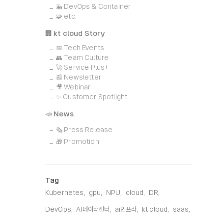
🐳 DevOps & Container
🧩 etc.
🏢 kt cloud Story
📅 Tech Events
👥 Team Culture
🚀 Service Plus+
📰 Newsletter
🎥 Webinar
✨ Customer Spotlight
📣 News
🗞️ Press Release
🎁 Promotion
Tag
Kubernetes,
gpu,
NPU,
cloud,
DR,
DevOps,
AI데이터센터,
ai인프라,
kt cloud,
saas,