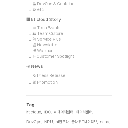
🐳 DevOps & Container
🧩 etc.
🏢 kt cloud Story
📅 Tech Events
👥 Team Culture
🚀 Service Plus+
📰 Newsletter
🎥 Webinar
✨ Customer Spotlight
📣 News
🗞️ Press Release
🎁 Promotion
Tag
kt cloud,
IDC,
AI데이터센터,
데이터센터,
DevOps,
NPU,
ai인프라,
클라우드네이티브,
saas,