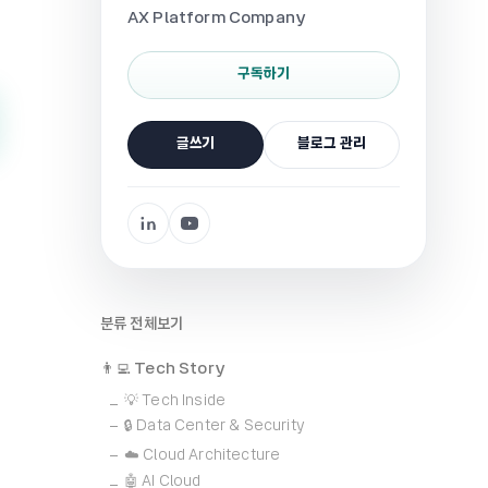
AX Platform Company
구독하기
글쓰기
블로그 관리
분류 전체보기
👨‍💻 Tech Story
💡 Tech Inside
🔒 Data Center & Security
☁️ Cloud Architecture
🤖 AI Cloud