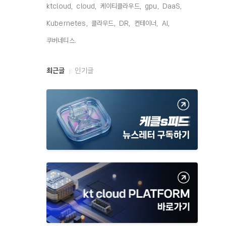
ktcloud,
cloud,
케이티클라우드,
gpu,
DaaS,
Kubernetes,
클라우드,
DR,
컨테이너,
AI,
쿠버네티스,
최
최근글
인기글
근
글
과
인
기
글