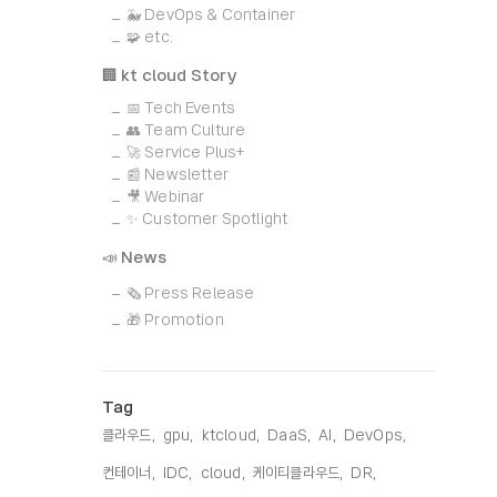
🐳 DevOps & Container
🧩 etc.
🏢 kt cloud Story
📅 Tech Events
👥 Team Culture
🚀 Service Plus+
📰 Newsletter
🎥 Webinar
✨ Customer Spotlight
📣 News
🗞️ Press Release
🎁 Promotion
Tag
클라우드,
gpu,
ktcloud,
DaaS,
AI,
DevOps,
컨테이너,
IDC,
cloud,
케이티클라우드,
DR,