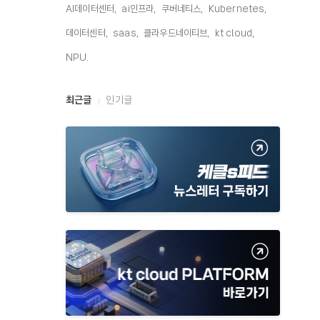
AI데이터센터,
ai인프라,
쿠버네티스,
Kubernetes,
데이터센터,
saas,
클라우드네이티브,
kt cloud,
NPU,
최
최근글
인기글
근
글
과
인
기
글