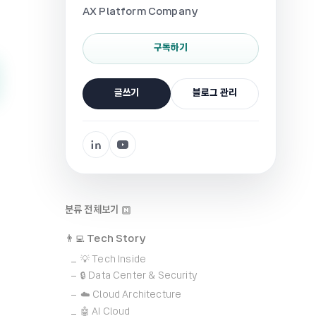
AX Platform Company
구독하기
글쓰기
블로그 관리
분류 전체보기
👨‍💻 Tech Story
💡 Tech Inside
🔒 Data Center & Security
☁️ Cloud Architecture
🤖 AI Cloud