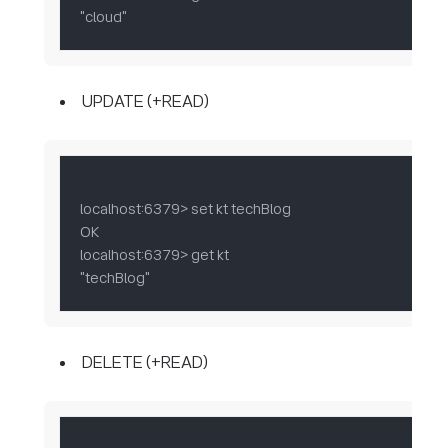
"cloud"
UPDATE (+READ)
localhost:6379> set kt techBlog

OK

localhost:6379> get kt

"techBlog"
DELETE (+READ)