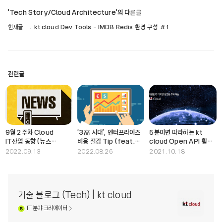
'Tech Story/Cloud Architecture'의 다른글
현재글
kt cloud Dev Tools - IMDB Redis 환경 구성 #1
관련글
9월 2주차 Cloud
‘3高 시대’, 엔터프라이즈
5분이면 따라하는 kt
IT산업 동향 (뉴스
비용 절감 Tip (feat.
cloud Open API 활용
큐레이션)
클라우드 더불어 HAC )
팁#2
2022.09.13
2022.08.26
2021.10.18
기술 블로그 (Tech) | kt cloud
IT
분야 크리에이터