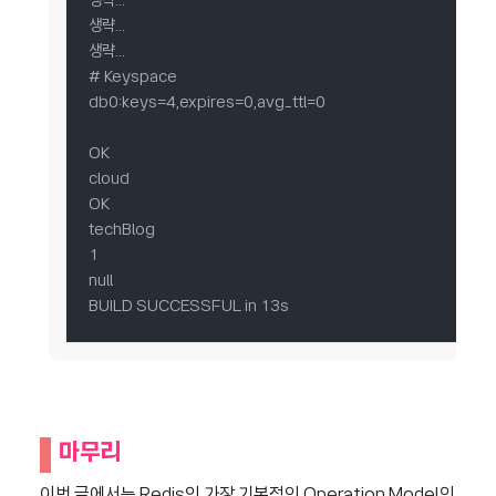
생략...

생략...

생략...

# Keyspace

db0:keys=4,expires=0,avg_ttl=0

OK

cloud

OK

techBlog

1

null

BUILD SUCCESSFUL in 13s
마무리
이번 글에서는 Redis의 가장 기본적인 Operation Model인