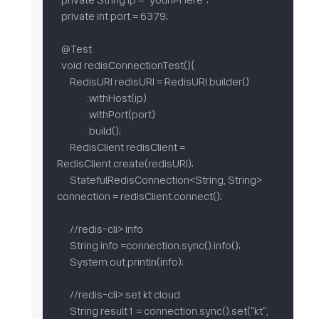
  private String ip = "yourIPHere";

  private int port = 6379;

  @Test

  void redisConnectionTest(){

      RedisURI redisURI = RedisURI.builder()

              .withHost(ip)

              .withPort(port)

              .build();

      RedisClient redisClient = 
RedisClient.create(redisURI);

      StatefulRedisConnection<String, String> 
connection = redisClient.connect();

      //redis-cli> info

      String info =connection.sync().info();

      System.out.println(info);

      //redis-cli> set kt cloud

      String result1 = connection.sync().set("kt", 