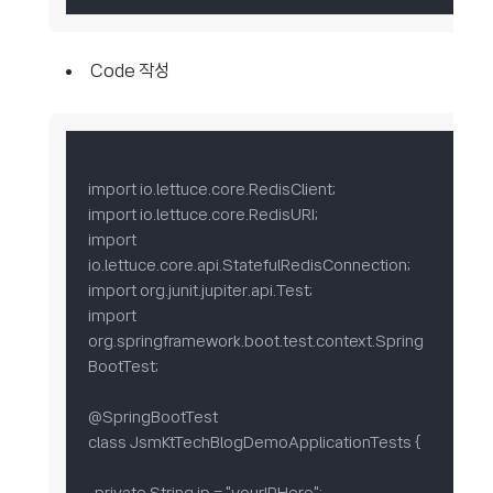
Code 작성
import io.lettuce.core.RedisClient;

import io.lettuce.core.RedisURI;

import 
io.lettuce.core.api.StatefulRedisConnection;

import org.junit.jupiter.api.Test;

import 
org.springframework.boot.test.context.Spring
BootTest;

@SpringBootTest

class JsmKtTechBlogDemoApplicationTests {
