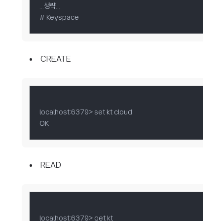
...생략...

# Keyspace
CREATE
localhost:6379> set kt cloud

OK
READ
localhost:6379> get kt
