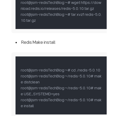
root@jsm-redisTechBlog:~# wget https://dow
nload.redis.io/releases/redis-5.0.10.tar.gz

root@jsm-redisTechBlog:~# tar xvzf redis-5.0.
10.tar.gz
Redis Make install
root@jsm-redisTechBlog:~# cd ./redis-5.0.10

root@jsm-redisTechBlog:~/redis-5.0.10# mak
e distclean

root@jsm-redisTechBlog:~/redis-5.0.10# mak
e USE_SYSTEMD=yes

root@jsm-redisTechBlog:~/redis-5.0.10# mak
e install