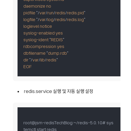
daemonize
no
pidfile
 "/
var
/
run
/
redis
/
redis.pid
logfile
 "/
var
/
log
/
redis
/
redis.log
loglevel
notice
syslog-enabled
yes
syslog-ident
 "
REDIS
rdbcompression
yes
dbfilename
 "
dump.rdb
dir
 "/
var
/
lib
/
redis
EOF
redis.service 실행 및 자동 실행 설정
root@jsm-redisTechBlog:~/redis-5.0.10# sys
temctl start redis
