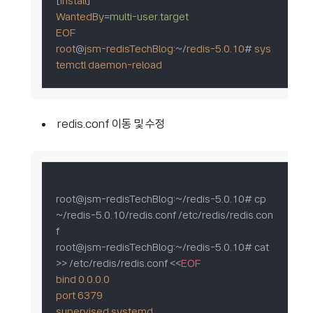
[
Install
WantedBy
=
multi-user.target
EOF
root
@
jsm-redisTechBlog:
~/
redis-5.0.10
# 
sys
temctl
daemon-reload
redis.conf 이동 및 수정
root@jsm-redisTechBlog:~/redis-5.0.10# cp 
~/redis-5.0.10/redis.conf /etc/redis/redis.con
f

root@jsm-redisTechBlog:~/redis-5.0.10# cat 
>> /etc/redis/redis.conf <
<
EOF
bind
0.0.0.0
port
6379
supervised
systemd