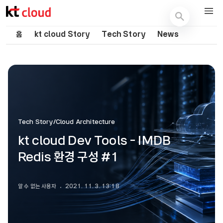
기술 블로그 (Tech) | kt cloud
홈
kt cloud Story
Tech Story
News
Tech Story/Cloud Architecture
kt cloud Dev Tools - IMDB
Redis 환경 구성 #1
알 수 없는 사용자
2021. 11. 3. 13:18