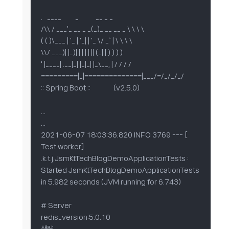
.   ____         _           __ _ _

/\\ / ___'_ __ _ _(_)_ __ __ _ \ \ \ \

( ( )\___ | '_ | '_| | '_ \/ _` | \ \ \ \

\\/ ___)| |_)| | | | | || (_| | ) ) ) )

' |____| .__|_| |_|_| |_\__, | / / / /

=========|_|==============|___/=/_/_/_/

:: Spring Boot ::               (v2.5.0)

...

...

2021-06-07 18:03:36.820 INFO 3769 --- [   
Test worker] 
.k.t.j.JsmKtTechBlogDemoApplicationTests : 
Started JsmKtTechBlogDemoApplicationTests 
in 5.982 seconds (JVM running for 6.743)

# Server

redis_version:5.0.10
