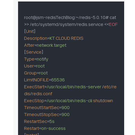
root@jsm-redisTechBlog:~/redis-5.0.10# cat 
>> /etc/systemd/system/redis.service <
<
EOF
[
Unit
Description
=
KT
CLOUD
REDIS
After
=
network.target
[
Service
Type
=
notify
User
=
root
Group
=
root
LimitNOFILE
=
65536
ExecStart
=
/usr/local/bin/redis-server
 /
etc
/
re
dis
/
redis.conf
ExecStop
=
/usr/local/bin/redis-cli
shutdown
TimeoutStartSec
=
900
TimeoutStopSec
=
900
RestartSec
=
5s
Restart
=
on-success