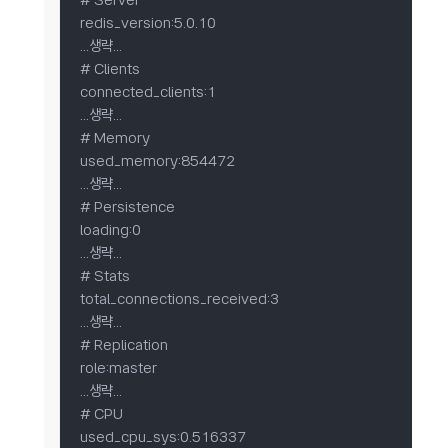
# Server

redis_version:5.0.10

...생략...

# Clients

connected_clients:1

...생략...

# Memory

used_memory:854472

...생략...

# Persistence

loading:0

...생략...

# Stats

total_connections_received:3

...생략...

# Replication

role:master

...생략...

# CPU

used_cpu_sys:0.516337
