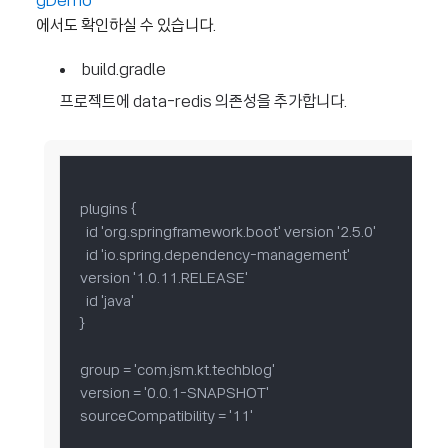
gDemo
에서도 확인하실 수 있습니다.
build.gradle
프로젝트에 data-redis 의존성을 추가합니다.
plugins {

  id 'org.springframework.boot' version '2.5.0'

  id 'io.spring.dependency-management' 
version '1.0.11.RELEASE'

  id 'java'

}

group = 'com.jsm.kt.techblog'

version = '0.0.1-SNAPSHOT'

sourceCompatibility = '11'
