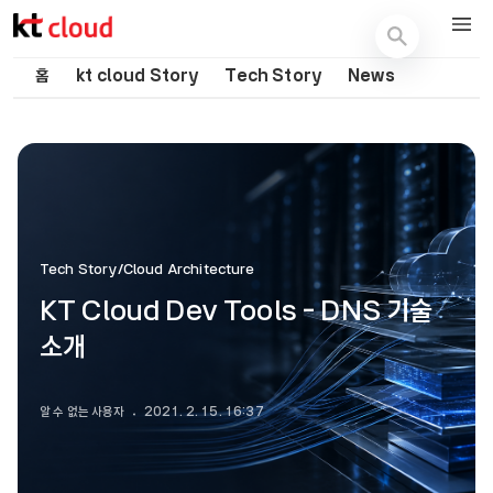
기술 블로그 (Tech) | kt cloud
홈
kt cloud Story
Tech Story
News
Tech Story/Cloud Architecture
KT Cloud Dev Tools - DNS 기술
소개
알 수 없는 사용자
2021. 2. 15. 16:37