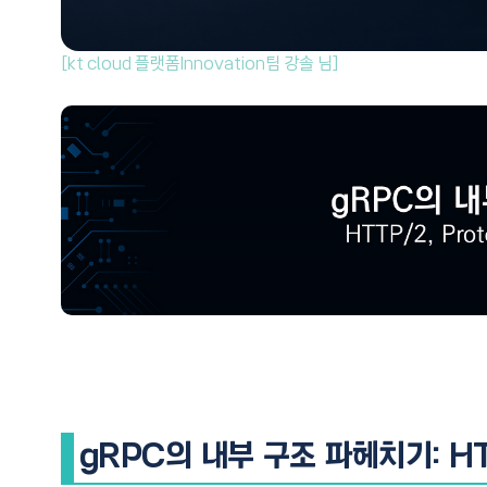
[kt cloud 플랫폼Innovation팀 강솔 님]
gRPC의 내부 구조 파헤치기: HT