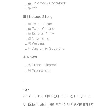
🐳 DevOps & Container
🧩 etc.
🏢 kt cloud Story
📅 Tech Events
👥 Team Culture
🚀 Service Plus+
📰 Newsletter
🎥 Webinar
✨ Customer Spotlight
📣 News
🗞️ Press Release
🎁 Promotion
Tag
kt cloud,
DR,
데이터센터,
gpu,
컨테이너,
cloud,
AI,
Kubernetes,
클라우드네이티브,
케이티클라우드,