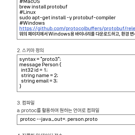
#MacOS
brew install protobuf
#Linux
sudo apt-get install -y protobuf-compiler
#Windows
https://github.com/protocolbuffers/protobuf/rel
위의 페이지에서 Windows용 바이너리를 다운로드하고, 환경 변수에
2. 스키마 정의
syntax = "proto3";
message Person {
int32 id = 1;
string name = 2;
string email = 3;
}
3. 컴파일
a. protoc를 활용하여 원하는 언어로 컴파일
protoc --java_out=. person.proto