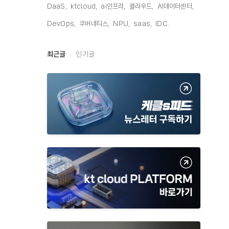
DaaS,
ktcloud,
ai인프라,
클라우드,
AI데이터센터,
DevOps,
쿠버네티스,
NPU,
saas,
IDC,
최
최근글
인기글
근
글
과
인
기
글