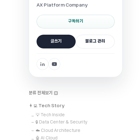
AX Platform Company
구독하기
글쓰기
블로그 관리
분류 전체보기
👨‍💻 Tech Story
💡 Tech Inside
🔒 Data Center & Security
☁️ Cloud Architecture
🤖 AI Cloud