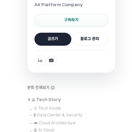
AX Platform Company
구독하기
글쓰기
블로그 관리
분류 전체보기
👨‍💻 Tech Story
💡 Tech Inside
🔒 Data Center & Security
☁️ Cloud Architecture
🤖 AI Cloud