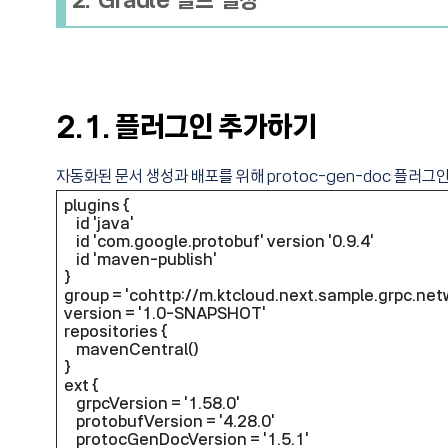
2. Gradle 빌드 설정
2.1. 플러그인 추가하기
자동화된 문서 생성과 배포를 위해 protoc-gen-doc 플러그인과
plugins {
id 'java'
id 'com.google.protobuf' version '0.9.4'
id 'maven-publish'
}
group = 'cohttp://m.ktcloud.next.sample.grpc.net
version = '1.0-SNAPSHOT'
repositories {
mavenCentral()
}
ext {
grpcVersion = '1.58.0'
protobufVersion = '4.28.0'
protocGenDocVersion = '1.5.1'