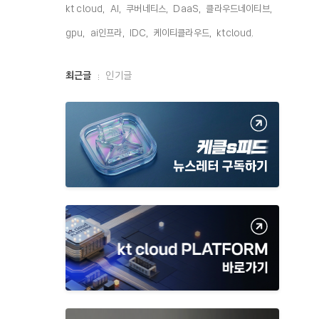
kt cloud,
AI,
쿠버네티스,
DaaS,
클라우드네이티브,
gpu,
ai인프라,
IDC,
케이티클라우드,
ktcloud,
최
최근글
인기글
근
글
과
인
기
글