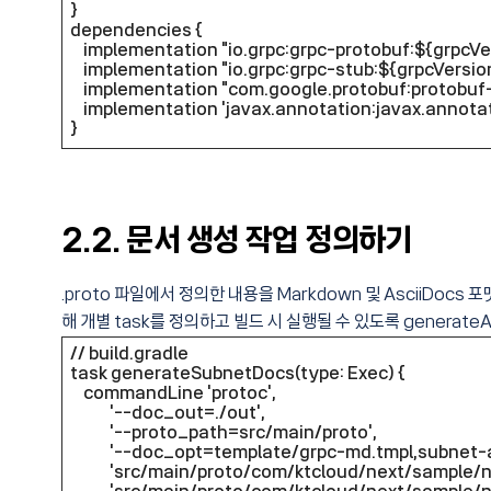
}
dependencies {
implementation "io.grpc:grpc-protobuf:${grpcVe
implementation "io.grpc:grpc-stub:${grpcVersio
implementation "com.google.protobuf:protobuf-
implementation 'javax.annotation:javax.annotati
}
2.2. 문서 생성 작업 정의하기
.proto 파일에서 정의한 내용을 Markdown 및 AsciiDoc
해 개별 task를 정의하고 빌드 시 실행될 수 있도록 generateA
// build.gradle
task generateSubnetDocs(type: Exec) {
commandLine 'protoc',
'--doc_out=./out',
'--proto_path=src/main/proto',
'--doc_opt=template/grpc-md.tmpl,subnet-a
'src/main/proto/com/ktcloud/next/sample/net