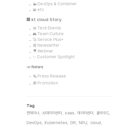
🐳 DevOps & Container
🧩 etc.
🏢 kt cloud Story
📅 Tech Events
👥 Team Culture
🚀 Service Plus+
📰 Newsletter
🎥 Webinar
✨ Customer Spotlight
📣 News
🗞️ Press Release
🎁 Promotion
Tag
컨테이너,
AI데이터센터,
saas,
데이터센터,
클라우드,
DevOps,
Kubernetes,
DR,
NPU,
cloud,