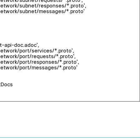
work/subnet/requests/*.proto',
work/subnet/responses/*.proto',
twork/subnet/messages/*.proto'
-api-doc.adoc',
work/port/services/*.proto',
work/port/requests/*.proto',
work/port/responses/*.proto',
twork/port/messages/*.proto'
tDocs