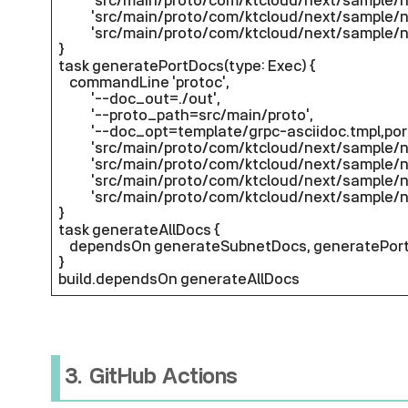
'src/main/proto/com/ktcloud/next/sample/net
'src/main/proto/com/ktcloud/next/sample/net
'src/main/proto/com/ktcloud/next/sample/ne
}
task generatePortDocs(type: Exec) {
commandLine 'protoc',
'--doc_out=./out',
'--proto_path=src/main/proto',
'--doc_opt=template/grpc-asciidoc.tmpl,port
'src/main/proto/com/ktcloud/next/sample/net
'src/main/proto/com/ktcloud/next/sample/net
'src/main/proto/com/ktcloud/next/sample/net
'src/main/proto/com/ktcloud/next/sample/ne
}
task generateAllDocs {
dependsOn generateSubnetDocs, generatePor
}
build.dependsOn generateAllDocs
3. GitHub Actions