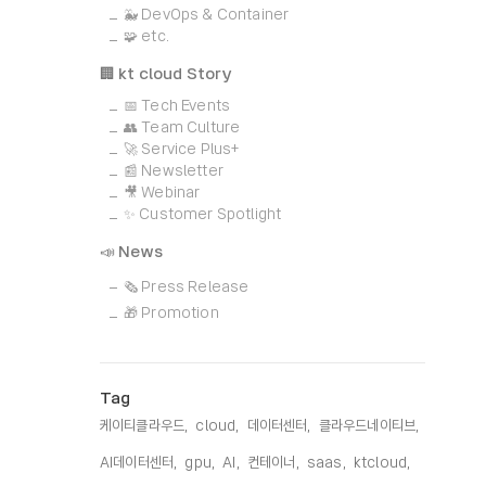
🐳 DevOps & Container
🧩 etc.
🏢 kt cloud Story
📅 Tech Events
👥 Team Culture
🚀 Service Plus+
📰 Newsletter
🎥 Webinar
✨ Customer Spotlight
📣 News
🗞️ Press Release
🎁 Promotion
Tag
케이티클라우드,
cloud,
데이터센터,
클라우드네이티브,
AI데이터센터,
gpu,
AI,
컨테이너,
saas,
ktcloud,