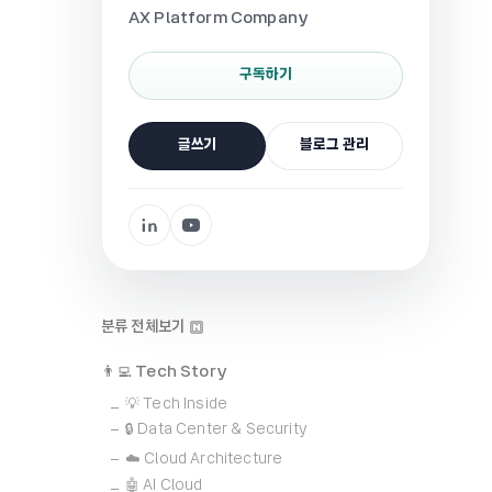
AX Platform Company
구독하기
글쓰기
블로그 관리
분류 전체보기
👨‍💻 Tech Story
💡 Tech Inside
🔒 Data Center & Security
☁️ Cloud Architecture
🤖 AI Cloud