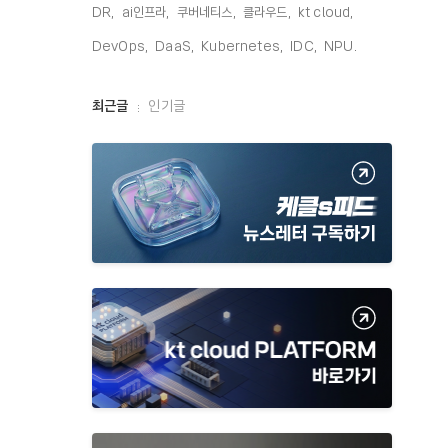
DR,
ai인프라,
쿠버네티스,
클라우드,
kt cloud,
DevOps,
DaaS,
Kubernetes,
IDC,
NPU,
최
최근글
인기글
근
글
과
인
기
글