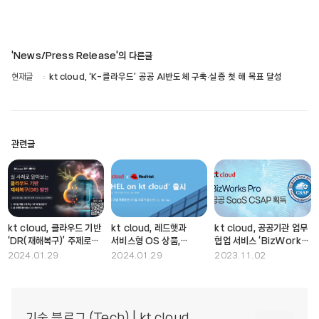
'News/Press Release'의 다른글
현재글
kt cloud, ‘K-클라우드’ 공공 AI반도체 구축∙실증 첫 해 목표 달성
관련글
kt cloud, 클라우드 기반
kt cloud, 레드햇과
kt cloud, 공공기관 업무
‘DR(재해복구)’ 주제로
서비스형 OS 상품,
협업 서비스 ‘BizWorks
2월 1일 웨비나 진행
'RHEL on kt cloud'
Pro’ CSAP 획득
2024.01.29
2024.01.29
2023.11.02
출시