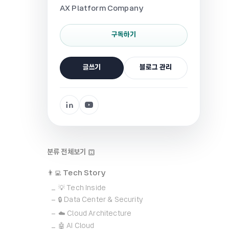
AX Platform Company
구독하기
글쓰기
블로그 관리
분류 전체보기
👨‍💻 Tech Story
💡 Tech Inside
🔒 Data Center & Security
☁️ Cloud Architecture
🤖 AI Cloud