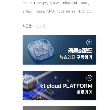
cloud,
DevOps,
클라우드,
데이터센터,
DaaS,
ai인프라,
saas,
NPU,
Kubernetes,
IDC,
gpu,
최
최근글
인기글
근
글
과
인
기
글