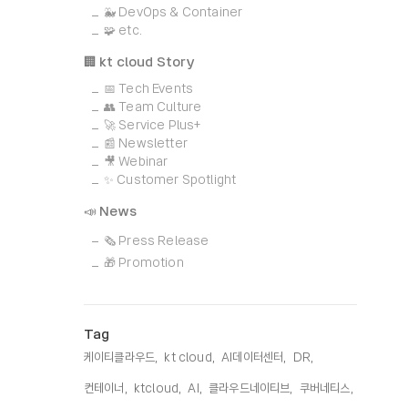
🐳 DevOps & Container
🧩 etc.
🏢 kt cloud Story
📅 Tech Events
👥 Team Culture
🚀 Service Plus+
📰 Newsletter
🎥 Webinar
✨ Customer Spotlight
📣 News
🗞️ Press Release
🎁 Promotion
Tag
케이티클라우드,
kt cloud,
AI데이터센터,
DR,
컨테이너,
ktcloud,
AI,
클라우드네이티브,
쿠버네티스,