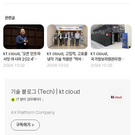
관련글
kt cloud, ‘오픈 인프라
kt cloud, 고집적, 고효율
kt cloud,
서밋 아시아 2024’
냉각 기술 적용한 ‘백석
국가정보자원관리원
키노트 강연∙∙∙“주도적
AI데이터센터’ 개관
대구센터 내 ‘민관협력형
2024.10.02
2024.10.02
2024.10.02
기술 리더로 변화할 것”
클라우드존’ 구축
기술 블로그 (Tech) | kt cloud
IT
분야 크리에이터
AX Platform Company
구독하기