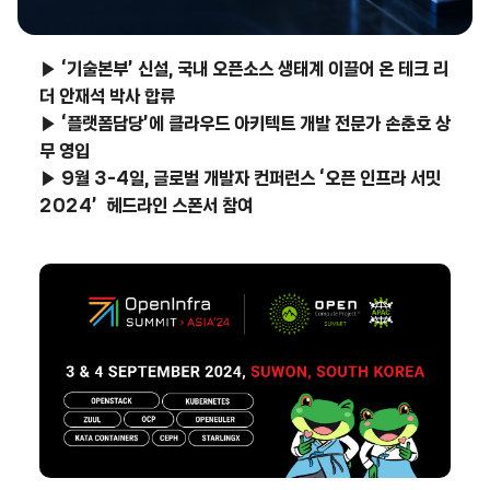
▶
‘
기술본부
’
신설
,
국내 오픈소스 생태계 이끌어 온 테크 리
더 안재석 박사 합류
▶
‘
플랫폼담당
’
에 클라우드 아키텍트 개발 전문가 손춘호 상
무 영입
▶
9
월
3-4
일
,
글로벌 개발자 컨퍼런스
‘
오픈 인프라 서밋
2024’
헤드라인 스폰서 참여