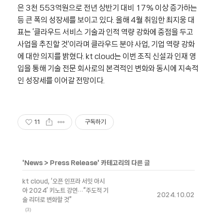
은
3
천
553
억원으로 전년 상반기 대비
17%
이상 증가하는
등 큰 폭의 성장세를 보이고 있다
.
올해
4
월 취임한 최지웅 대
표는
‘
클라우드 서비스 기술과 인적 역량 강화에 중점을 두고
사업을 추진할 것
’
이라며 클라우드 분야 사업
,
기업 역량 강화
에 대한 의지를 밝혔다
. kt cloud
는 이번 조직 신설과 인재 영
입을 통해 기술 전문 회사로의 본격적인 변화와 동시에 지속적
인 성장세를 이어갈 전망이다
.
11
구독하기
'
News
>
Press Release
' 카테고리의 다른 글
kt cloud, ‘오픈 인프라 서밋 아시
아 2024’ 키노트 강연∙∙∙“주도적 기
2024.10.02
술 리더로 변화할 것”
(3)