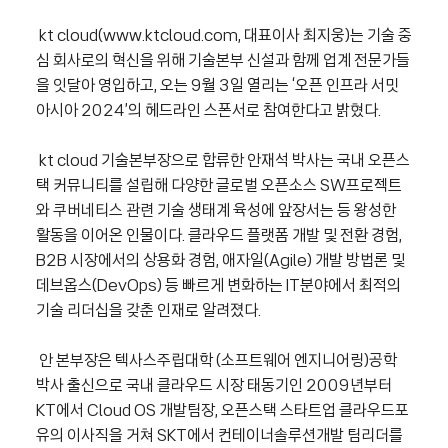
kt cloud(www.ktcloud.com,
대표이사 최지
웅
)
는 기술 중
심 회사로의 혁신을 위해 기술본부 신설과 함께 업계 전문가들
을 잇달아 영입하고
,
오는
9
월
3
일 열리는
‘
오픈 인프라 서밋
아시아
2024’
의 헤드라인 스폰서로 참여한다고 밝혔다
.
kt cloud
기술본부장으로 합류한 안재석 박사는 국내 오픈스
택 커뮤니티를 설립해 다양한 글로벌 오픈소스
SW
프로젝트
와 쿠버네티스 관련 기술 생태계 육성에 앞장서는 등 왕성한
활동을 이어온 인물이다
.
클라우드 플랫폼 개발 및 전환 경험
,
B2B
시장에서의 상용화 경험
,
애자일
(Agile)
개발 방법론 및
데브옵스
(DevOps)
등 빠르게 변화하는
IT
분야에서 최적의
기술 리더십을 갖춘 인재로 알려졌다
.
안 본부장은 텍사스주립대학
(
소프트웨어 엔지니어링
)
공학
박사 출신으로 국내 클라우드 시장 태동기인
2009
년부터
KT
에서
Cloud OS
개발팀장
,
오픈스택 스타트업 클라우드포
유의 이사직을 거쳐
SKT
에서 컨테이너솔루션개발 팀리더를