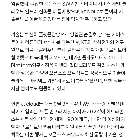
역임했다
.
다양한 오픈소스
SW
기반 컨테이너 서비스 개발
,
클
라우드 인프라 진화를 이끌어 왔으며
, kt cloud
로 돌아와 기
술본부를 이끌게 되었다는 점에 업계가 주목하고 있다
.
기술본부 산하 플랫폼담당으로 영입된 손춘호 상무는 카이스
트에서 컴퓨터과학 석사를 취득한 후
, KT
와 삼성전자의 연구
원으로 퍼블릭 클라우드 출시
,
클라우드 기술 개발 프로젝트에
참여했으며
,
국내 최대
MSP
인 메가존클라우드에서
Cloud
Platform
연구소장을 지냈다
.
멀티 클라우드 관리 시스템 개
발과 상용화
,
다양한 오픈소스 프로젝트를 성공적으로 이끌어
클라우드 아키텍트 개발 리더로 이름을 알렸으며
,
또한 리눅스
재단 멤버로도 활동하고 있다
.
한편
kt cloud
는 오는
9
월
3
일
~4
일 양일 간 수원 컨벤션센
터에서 열리는
‘
오픈 인프라 서밋 아시아
2024’
에 헤드라인
스폰서로 참여한다
.
전 세계
190
여개 국
, 11
만 명 이상의 개
발자 프로젝트와 커뮤니티를 지원하는 오픈인프라 재단이 주
최하는 이번 행사는 오픈소스 커뮤니티 최신 동향과 기술
,
성