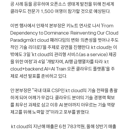
공 사례 등을 공유하며 오픈소스 생태계 발전을 위해 전세계
클라우드 전문가
1,500
여명이 참가할 것으로 예상된다
.
이번 행사에서 안재석 본부장은 키노트 연사로 나서
‘From
Dependency to Dominance: Reinventing Our Cloud
Paradigm(kt cloud
패러다임의 변화
:
의존성을 벗어나 주도
적인 기술 리더로
)’
을 주제로 강연을 진행한다
. kt cloud
는 이
밖에도
3
일
‘kt cloud
의 관리형 서비스
(as a service)
제공
을 위한 여정
’
과
4
일
‘
개발자여
, AI
행 급행열차를 타라
: kt
cloud+backend.AI=AI Train
오픈 클라우드 플랫폼
’
을 주
제로 세션 발표를 준비하고 있다
.
안 본부장은
“
국내 대표
CSP
인
kt cloud
의 기술 전략을 총괄
하게 되어 어깨가 무겁다
.
클라우드 분야의 기술 경쟁력 확보
를 최우선 과제로 삼고 이후
AI
분야까지 아우르는 기술 역량
제고를 위해 노력할 것
”
이라고 포부를 밝혔다
.
kt cloud
의 지난해 매출은
6
천
783
억원
,
올해 상반기 매출