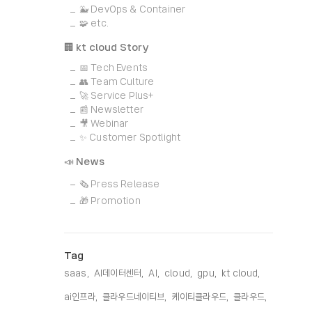
🐳 DevOps & Container
🧩 etc.
🏢 kt cloud Story
📅 Tech Events
👥 Team Culture
🚀 Service Plus+
📰 Newsletter
🎥 Webinar
✨ Customer Spotlight
📣 News
🗞️ Press Release
🎁 Promotion
Tag
saas,
AI데이터센터,
AI,
cloud,
gpu,
kt cloud,
ai인프라,
클라우드네이티브,
케이티클라우드,
클라우드,