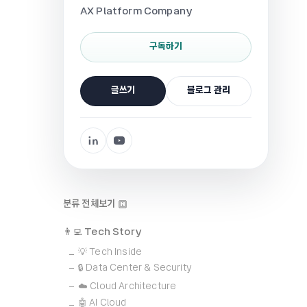
AX Platform Company
구독하기
글쓰기
블로그 관리
분류 전체보기
👨‍💻 Tech Story
💡 Tech Inside
🔒 Data Center & Security
☁️ Cloud Architecture
🤖 AI Cloud