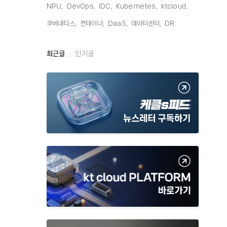
NPU,
DevOps,
IDC,
Kubernetes,
ktcloud,
쿠버네티스,
컨테이너,
DaaS,
데이터센터,
DR,
최
최근글
인기글
근
글
과
인
기
글