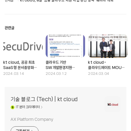
현재글
kt cloud, 8일 ‘금융 클라우드 지원 사업 완전 정복’ 웨비나 개최
관련글
kt cloud, 공공 최초
클라우드 기반
kt cloud-
SaaS형 문서중앙화
SW개발환경지원
클라우드메이트 MOU
솔루션 ‘SecuDrive’
수요기업 모집(24.
체결, “클라우드 네이티브
2024.03.14
2024.03.12
2024.03.04
출시
2.16~3.14)
시장 주도할 것
기술 블로그 (Tech) | kt cloud
IT
분야 크리에이터
AX Platform Company