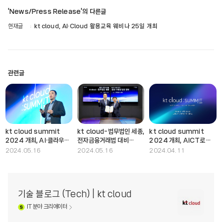
'News/Press Release'의 다른글
현재글
kt cloud, AI·Cloud 활용교육 웨비나 25일 개최
관련글
kt cloud summit
kt cloud-법무법인 세종,
kt cloud summit
2024 개최, AI·클라우드
전자금융거래법 대비
2024 개최, AICT로의
·IDC 전략·기술·비전
원스톱 서비스 제공 협력
진화를 위한 AI, Cloud,
2024.05.16
2024.05.16
2024.04.11
공유…”AX 시대 리딩”
IDC 분야 전략 기술 소개
기술 블로그 (Tech) | kt cloud
IT
분야 크리에이터