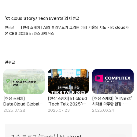
'kt cloud Story/Tech Events'의 다른글
현재글
[현장 스케치] AI와 클라우드가 그리는 미래 기술의 지도 - kt cloud가
본 CES 2025 in 라스베이거스
관련글
[현장 스케치]
[현장 스케치] kt cloud
[현장 스케치] ‘AI Next’
DataCloud Global
'Tech Talk 2025':
시대를 마주한 현장 -
Congress in France:
기술 공유와 소통 문화의
COMPUTEX 2025 in
2025.07.28
2025.07.23
2025.06.24
AI 시대에 미래를 견인하는
현장
타이베이
데이터센터 혁신 전략