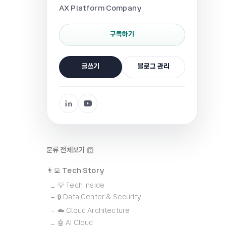
AX Platform Company
구독하기
글쓰기
블로그 관리
분류 전체보기
👨‍💻 Tech Story
💡 Tech Inside
🔒 Data Center & Security
☁️ Cloud Architecture
🤖 AI Cloud