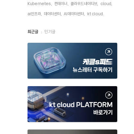
Kubernetes,
컨테이너,
클라우드네이티브,
cloud,
ai인프라,
데이터센터,
AI데이터센터,
kt cloud,
최
최근글
인기글
근
글
과
인
기
글