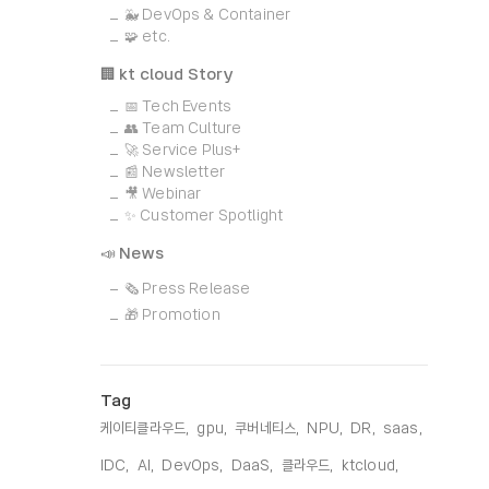
🐳 DevOps & Container
🧩 etc.
🏢 kt cloud Story
📅 Tech Events
👥 Team Culture
🚀 Service Plus+
📰 Newsletter
🎥 Webinar
✨ Customer Spotlight
📣 News
🗞️ Press Release
🎁 Promotion
Tag
케이티클라우드,
gpu,
쿠버네티스,
NPU,
DR,
saas,
IDC,
AI,
DevOps,
DaaS,
클라우드,
ktcloud,