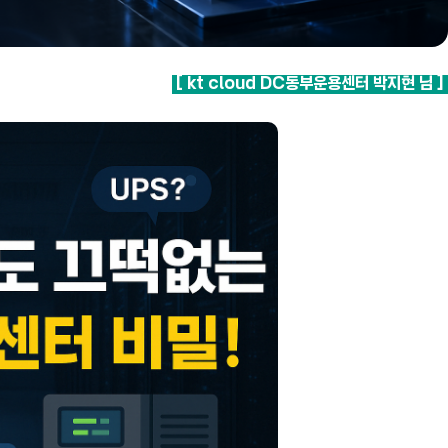
[ kt cloud DC동부운용센터 박지현
님 ]