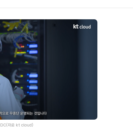
 DC(자료: kt cloud)