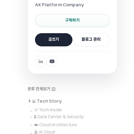
AX Platform Company
구독하기
글쓰기
블로그 관리
분류 전체보기
👨‍💻 Tech Story
💡 Tech Inside
🔒 Data Center & Security
☁️ Cloud Architecture
🤖 AI Cloud