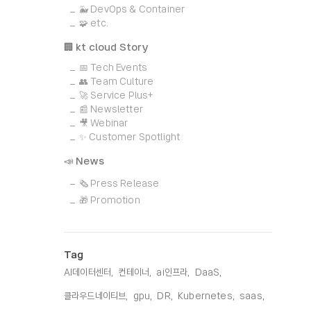
🐳 DevOps & Container
🧩 etc.
🏢 kt cloud Story
📅 Tech Events
👥 Team Culture
🚀 Service Plus+
📰 Newsletter
🎥 Webinar
✨ Customer Spotlight
📣 News
🗞️ Press Release
🎁 Promotion
Tag
AI데이터센터,
컨테이너,
ai인프라,
DaaS,
클라우드네이티브,
gpu,
DR,
Kubernetes,
saas,