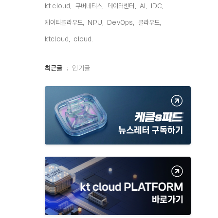
kt cloud,
쿠버네티스,
데이터센터,
AI,
IDC,
케이티클라우드,
NPU,
DevOps,
클라우드,
ktcloud,
cloud,
최
최근글
인기글
근
글
과
인
기
글