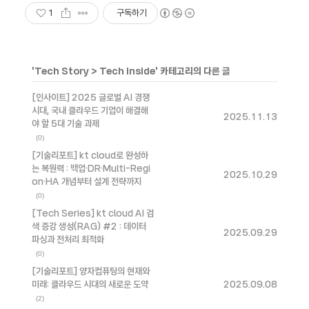
1
구독하기
'
Tech Story
>
Tech Inside
' 카테고리의 다른 글
[인사이트] 2025 글로벌 AI 경쟁
시대, 국내 클라우드 기업이 해결해
2025.11.13
야 할 5대 기술 과제
(0)
[기술리포트] kt cloud로 완성하
는 복원력 : 백업·DR·Multi-Regi
2025.10.29
on·HA 개념부터 설계 전략까지
(0)
[Tech Series] kt cloud AI 검
색 증강 생성(RAG) #2 : 데이터
2025.09.29
파싱과 전처리 최적화
(0)
[기술리포트] 양자컴퓨팅의 현재와
미래: 클라우드 시대의 새로운 도약
2025.09.08
(2)