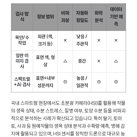
데이터
비파
자동화
화학
검사 방
정보 범위
기반 예
식
괴성
정밀도
분석
측
외관 (색,
낮음 /
육안/수
✕
✕
✕
작업
크기 등)
주관적
일반 이
표면 색, 형
미지 검
△
중간
✕
△
상
사
표면+내부
높음 /
스펙트럴
◎
◎
◎
+AI 검사
성분까지
일관적
국내 스마트팜 현장에서도 초분광 카메라(HSI)를 활용해 작물
의 생육 상태, 수분 스트레스, 질병 여부, 토양 수분 등을 비파괴
적으로 분석하는 사례가 확산되고 있습니다. 특히 딸기, 토마
토, 사과 등 원예작물의 생육 상태 분석과 수확량 예측, 병해 감
지에 활용되고 있으며, HSI 센서를 장착한 드론으로 대규모 농