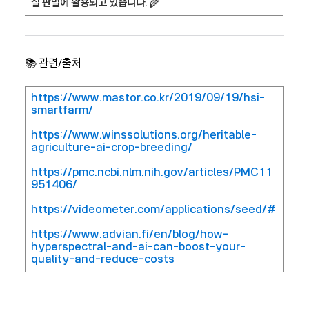
질 판별에 활용되고 있습니다. 🌾
📚 관련/출처
https://www.mastor.co.kr/2019/09/19/hsi-
smartfarm/
https://www.winssolutions.org/heritable-
agriculture-ai-crop-breeding/
https://pmc.ncbi.nlm.nih.gov/articles/PMC11
951406/
https://videometer.com/applications/seed/#
https://www.advian.fi/en/blog/how-
hyperspectral-and-ai-can-boost-your-
quality-and-reduce-costs