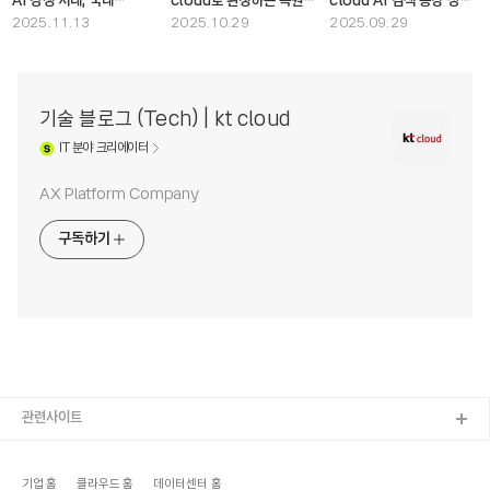
AI 경쟁 시대, 국내
cloud로 완성하는 복원력
cloud AI 검색 증강 생성
클라우드 기업이 해결해야
: 백업·DR·Multi-
(RAG) #2 : 데이터
2025.11.13
2025.10.29
2025.09.29
할 5대 기술 과제
Region·HA 개념부터
파싱과 전처리 최적화
설계 전략까지
기술 블로그 (Tech) | kt cloud
IT
분야 크리에이터
AX Platform Company
구독하기
관련사이트
기업 홈
클라우드 홈
데이터센터 홈