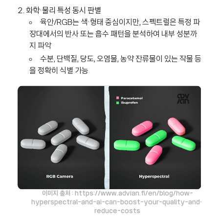
2. 화학·물리 특성 동시 판별
육안/RGB는 색·형태 중심이지만, 스펙트럴은 특정 파
장대에서의 반사 또는 흡수 패턴을 분석하여 내부 성분까
지 파악
수분, 단백질, 당도, 오염물, 농약 잔류물이 있는 작물 등
을 정확히 식별 가능
이미지 출처 : https://www.advian.fi/en/blog/how-
hyperspectral-and-ai-can-boost-your-quality-and-
reduce-costs