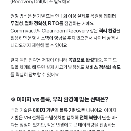
(Recovery Drill)이 꼭 필요해요.
권장 방식은 분기별 또는 연 1회 이상 실제로 복원해
데이터
무결성
,
절차 정확성
,
RTO
를 점검하는 거예요.
Commvault의 Cleanroom Recovery 같은
격리 환경
을
활용하면 운영 시스템에 영향을 주지 않으면서 사이버 공격 시
나리오까지 재현해 볼 수 있어요.
결국 백업 전략은 저장이 아니라
복원으로 완성
돼요. 복구 드
릴을 체계화해 두면 실제 사고가 발생해도
서비스 정상화 속도
를 확실히 담보할 수 있어요.
⚙️ 이미지 vs 블록, 우리 환경에 맞는 선택은?
백업 기술은
이미지 기반
과
블록 기반
으로 나뉘어요. 이미지
기반은 VM 전체를 스냅샷처럼 캡처해
전체 복원
이 단순·빠르
다는 장점이 있지만, 작은 변경에도 큰 데이터량을 전송하는