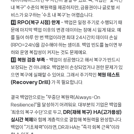
데이터베이스라면 수 시간이 걸릴 수 있죠. 즉, 백업은 “몇 시간
내 복구” 수준의 복원력을 제공하지만, 금융권이나 글로벌 서
비스가 요구하는 ‘수초 내 복구’는 어렵습니다.
2️⃣ RPO(복구 시점) 한계
– 백업은 일정 주기로 수행되기 때
문에 마지막 백업 이후의 변경 데이터는 장애 시 잃게 돼요. 예
를 들어 하루 한 번 백업이라면 최대 24시간치 데이터 손실
(RPO=24h)을 감수해야 하는 셈이죠. 백업 빈도를 높이면 부
하와 운영 복잡성이 커지는 것도 문제예요.
3️⃣ 복원 검증 부족
– 백업이 성공했다고 해서 복구가 반드시
보장되는 건 아니에요. 백업본이 손상되었거나 권한 문제가 있
으면 복구에 실패할 수 있어요. 그래서 주기적인
복원 테스트
(Recovery Drill)
가 꼭 필요합니다.
결국 백업만으로는 “무중단 복원력(Always-On
Resilience)”을 달성하기 어려워요. 대부분의 기업은 백업을
‘최후의 복구 수단’으로 두고,
DR(재해 복구)
·
HA(고가용성)
·
실시간 복제
와 함께 계층적으로 결합해 복원력을 완성합니다.
백업이 “기초체력”이라면, DR과 HA는 “즉각 회복 근육”이라