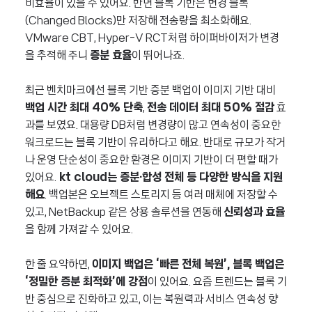
비효율이 있을 수 있어요. 반면 블록 기반은 변경 블록
(Changed Blocks)만 저장해 전송량을 최소화해요.
VMware CBT, Hyper-V RCT처럼 하이퍼바이저가 변경
을 추적해 주니
증분 효율
이 뛰어나죠.
최근 벤치마크에선 블록 기반 증분 백업이 이미지 기반 대비
백업 시간 최대 40% 단축
,
전송 데이터 최대 50% 절감
효
과를 보였요. 대용량 DB처럼 변경량이 많고 연속성이 중요한
워크로드는 블록 기반이 유리하다고 해요. 반대로 규모가 작거
나 운영 단순성이 중요한 환경은 이미지 기반이 더 편할 때가
있어요.
kt cloud는 증분·합성 전체 등 다양한 방식을 지원
해요
. 백업본은 오브젝트 스토리지 등 여러 매체에 저장할 수
있고, NetBackup 같은 상용 솔루션을 연동해
신뢰성과 효율
을 함께 가져갈 수 있어요.
한 줄 요약하면,
이미지 백업은 ‘빠른 전체 복원’, 블록 백업은
‘정밀한 증분 최적화’에 강점
이 있어요. 요즘 트렌드는 블록 기
반 중심으로 진화하고 있고, 이는 복원력과 서비스 연속성 향