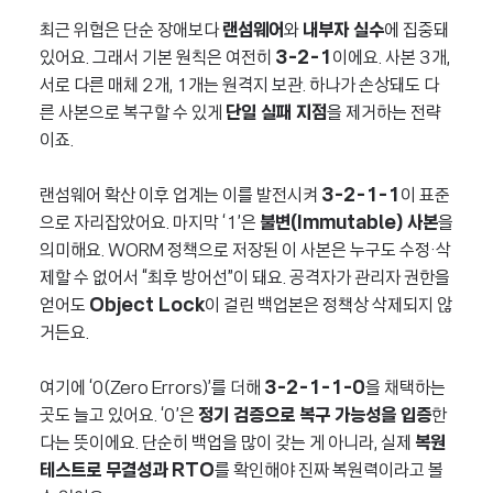
최근 위협은 단순 장애보다
랜섬웨어
와
내부자 실수
에 집중돼
있어요. 그래서 기본 원칙은 여전히
3-2-1
이에요. 사본 3개,
서로 다른 매체 2개, 1개는 원격지 보관. 하나가 손상돼도 다
른 사본으로 복구할 수 있게
단일 실패 지점
을 제거하는 전략
이죠.
랜섬웨어 확산 이후 업계는 이를 발전시켜
3-2-1-1
이 표준
으로 자리잡았어요. 마지막 ‘1’은
불변(Immutable) 사본
을
의미해요. WORM 정책으로 저장된 이 사본은 누구도 수정·삭
제할 수 없어서 “최후 방어선”이 돼요. 공격자가 관리자 권한을
얻어도
Object Lock
이 걸린 백업본은 정책상 삭제되지 않
거든요.
여기에 ‘0(Zero Errors)’를 더해
3-2-1-1-0
을 채택하는
곳도 늘고 있어요. ‘0’은
정기 검증으로 복구 가능성을 입증
한
다는 뜻이에요. 단순히 백업을 많이 갖는 게 아니라, 실제
복원
테스트로 무결성과 RTO
를 확인해야 진짜 복원력이라고 볼