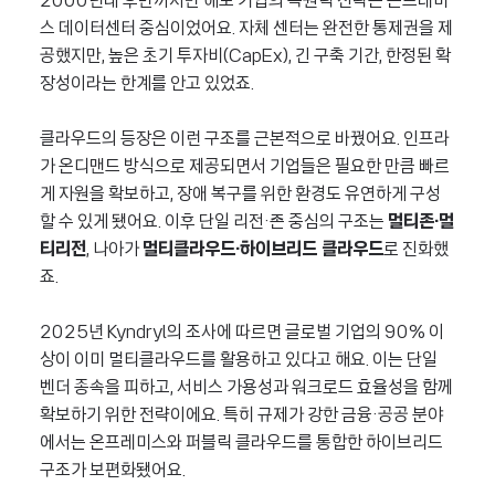
2000년대 후반까지만 해도 기업의 복원력 전략은 온프레미
스 데이터센터 중심이었어요. 자체 센터는 완전한 통제권을 제
공했지만, 높은 초기 투자비(CapEx), 긴 구축 기간, 한정된 확
장성이라는 한계를 안고 있었죠.
클라우드의 등장은 이런 구조를 근본적으로 바꿨어요. 인프라
가 온디맨드 방식으로 제공되면서 기업들은 필요한 만큼 빠르
게 자원을 확보하고, 장애 복구를 위한 환경도 유연하게 구성
할 수 있게 됐어요. 이후 단일 리전·존 중심의 구조는
멀티존·멀
티리전
, 나아가
멀티클라우드·하이브리드 클라우드
로 진화했
죠.
2025년 Kyndryl의 조사에 따르면 글로벌 기업의 90% 이
상이 이미 멀티클라우드를 활용하고 있다고 해요. 이는 단일
벤더 종속을 피하고, 서비스 가용성과 워크로드 효율성을 함께
확보하기 위한 전략이에요. 특히 규제가 강한 금융·공공 분야
에서는 온프레미스와 퍼블릭 클라우드를 통합한 하이브리드
구조가 보편화됐어요.