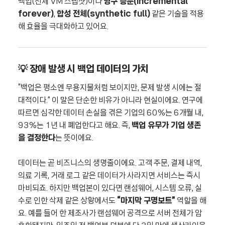
백업(전체 VM 스냅샷)이나
영구 증분(incremental
forever)
,
합성 전체(synthetic full)
같은 기술을 적용
해 효율을 극대화하고 있어요.
💡 장애 발생 시 백업 데이터의 가치
“백업은 평소엔 무용지물처럼 보이지만, 문제 발생 시에는 절
대적이다.” 이 말은 단순한 비유가 아니라 현실이에요. 연구에
따르면 심각한 데이터 손실을 겪은 기업의 60%는 6개월 내,
93%는 1년 내 폐업한다고 해요. 즉,
백업 유무가 기업 생존
을 결정한다
는 뜻이에요.
데이터는 곧 비즈니스의 생명줄이에요. 고객 주문, 결제 내역,
의료 기록, 거래 로그 같은 데이터가 사라지면 서비스는 즉시
마비되죠. 하지만 백업본이 있다면 랜섬웨어, 시스템 오류, 실
수로 인한 삭제 같은 상황에서도
“마지막 구명보트”
역할을 해
요. 예를 들어 한 제조사가 랜섬웨어 공격으로 서버 전체가 암