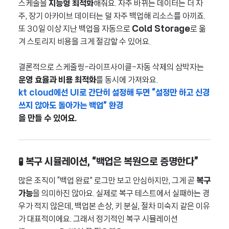
스케줄을
지능형 최적화
해줘요. 자주 바뀌는 데이터는 더 자
주, 장기 아카이브 데이터는 덜 자주 백업해 리소스를 아끼죠.
또 30일 이상 지난 백업을 자동으로
Cold Storage
로 옮
겨 스토리지 비용을 크게 절감할 수 있어요.
결론적으로 스케줄링–라이프사이클–자동 삭제의 삼박자는
운영 효율과 비용 최적화
를 동시에 가져와요.
kt cloud에선 UI로 간단히 설정해 두면 “설정만 하고 신경
쓰지 않아도 돌아가는 백업” 환경
을 만들 수 있어요.
🧪 복구 시뮬레이션, “백업은 복원으로 증명한다”
많은 조직이 “백업 완료” 로그만 보고 안심하지만, 그게 곧
복구
가능
을 의미하진 않아요. 실제로 복구 테스트에서 실패하는 경
우가 적지 않은데, 백업본 손상, 키 분실, 절차 미숙지 같은 이유
가 대표적이에요. 그래서 정기적인 복구 시뮬레이션