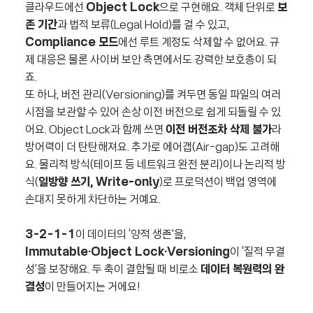
클라우드에선
Object Lock
으로 구현해요. 객체 단위로
보
존 기간
과 법적 보류(Legal Hold)를 걸 수 있고,
Compliance 모드
에선 루트 계정도 삭제할 수 없어요. 규
제 대응은 물론 사이버 보안 측면에서도 강력한 보호층이 되
죠.
또 하나, 버전 관리(Versioning)를 켜두면 동일 파일의 여러
시점을 보관할 수 있어 손상 이전 버전으로 쉽게 되돌릴 수 있
어요. Object Lock과 함께 쓰면
이전 버전조차 삭제 불가
라
방어력이 더 탄탄해져요. 추가로 에어갭(Air-gap)도 고려해
요. 물리적 방식(테이프 등 네트워크 완전 분리)이나 논리적 방
식(
일방향 쓰기, Write-only
)로 프로덕션이 백업 영역에
손대지 못하게 차단하는 거예요.
3-2-1-1
이 데이터의 ‘양적 생존’을,
Immutable·Object Lock·Versioning
이 ‘질적 무결
성’을 보장해요. 두 축이 결합될 때 비로소
데이터 복원력의 완
결성
이 만들어지는 거에요!