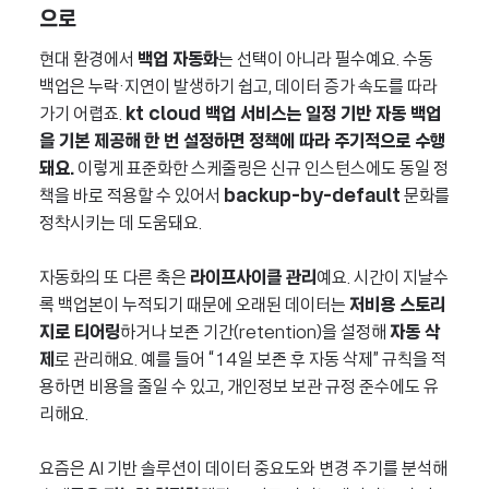
으로
현대 환경에서
백업 자동화
는 선택이 아니라 필수예요. 수동
백업은 누락·지연이 발생하기 쉽고, 데이터 증가 속도를 따라
가기 어렵죠.
kt cloud 백업 서비스는 일정 기반 자동 백업
을 기본 제공해 한 번 설정하면 정책에 따라 주기적으로 수행
돼요.
이렇게 표준화한 스케줄링은 신규 인스턴스에도 동일 정
책을 바로 적용할 수 있어서
backup-by-default
문화를
정착시키는 데 도움돼요.
자동화의 또 다른 축은
라이프사이클 관리
예요. 시간이 지날수
록 백업본이 누적되기 때문에 오래된 데이터는
저비용 스토리
지로 티어링
하거나 보존 기간(retention)을 설정해
자동 삭
제
로 관리해요. 예를 들어 “14일 보존 후 자동 삭제” 규칙을 적
용하면 비용을 줄일 수 있고, 개인정보 보관 규정 준수에도 유
리해요.
요즘은 AI 기반 솔루션이 데이터 중요도와 변경 주기를 분석해