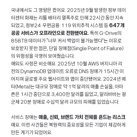
국내에서도 그 영향은 컸어요. 2025년 9월 발생한 정부 데이
터센터 화재는 리튬 배터리 열폭주로 인해 22시간 동안 지속
되었고, 정부24·우편금융·119 위치추적 시스템 등
647개
공공 서비스가 오프라인으로 전환됐어요.
특히 G-Drive의
858TB 데이터가 “너무 커서 백업이 불가능했다”는 이유로
보호받지 못한 점은, 단일 장애점(Single Point of Failure)
의 위험성을 극명히 보여줬습니다.
해외도 사정은 비슷해요. 2025년 10월 AWS 버지니아 리
전의 DynamoDB 업데이트 오류로 DNS 장애가 15시간 이
어지며 글로벌 주요 웹사이트와 앱이 중단됐어요. 2024년 메
타(Meta)는 대규모 장애로 약 1억 달러의 매출 손실을, 아마
존은 1시간 중단으로 3,400만 달러를 잃었고, 알리바바는 광
군제 20분 장애로 수십억 달러 규모의 피해를 입었습니다.
서비스 장애는
매출, 신뢰, 브랜드 가치 전체를 흔드는 리스크
예요. 이런 사건들은 복원력의 중요성을 모든 기업이 체감하게
만든 계기가 되었어요.