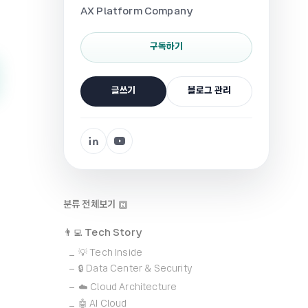
AX Platform Company
구독하기
글쓰기
블로그 관리
분류 전체보기
👨‍💻 Tech Story
💡 Tech Inside
🔒 Data Center & Security
☁️ Cloud Architecture
🤖 AI Cloud