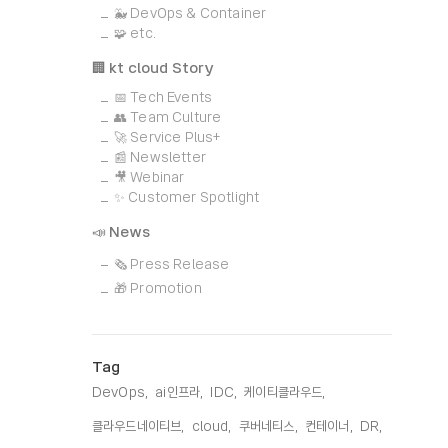
🐳 DevOps & Container
🧩 etc.
🏢 kt cloud Story
📅 Tech Events
👥 Team Culture
🚀 Service Plus+
📰 Newsletter
🎥 Webinar
✨ Customer Spotlight
📣 News
🗞️ Press Release
🎁 Promotion
Tag
DevOps,
ai인프라,
IDC,
케이티클라우드,
클라우드네이티브,
cloud,
쿠버네티스,
컨테이너,
DR,