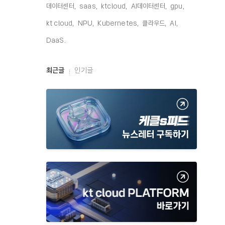
데이터센터,
saas,
ktcloud,
AI데이터센터,
gpu,
kt cloud,
NPU,
Kubernetes,
클라우드,
AI,
DaaS,
최
최근글
인기글
근
글
과
인
기
글