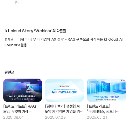
(1)
'kt cloud Story/Webinar'의 다른글
현재글
[웨비나] 우리 기업의 AX 전략 - RAG 구축으로 시작하는 kt cloud AI
Foundry 활용
관련글
[트렌드 리포트] RAG
[웨비나 후기] 생성형 AI
[트렌드 리포트]
도입, 무엇이 가장
도입이 막막한 기업을 위한
“쿠버네티스, 써보니
어려울까? - 기업
현실적인 첫걸음
어땠나요?” – 실무자들이
2025.08.04
2025.07.28
2025.05.21
설문으로 본 AI 도입 실전
직접 밝힌 운영 현실
가이드