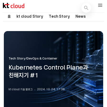
기술 블로그 (Tech) | kt cloud
홈
kt cloud Story
Tech Story
News
Tech Story/DevOps & Container
Kubernetes Control Plane과
친해지기 #1
kt cloud 기술 블로그
2024. 10. 24. 17:38