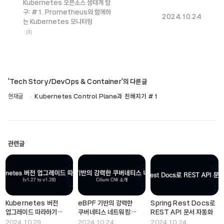
Kubernetes 오픈소스 생태계 탐
구: #1. Prometheus와 함께하
2024.10.24
는 Kubernetes 모니터링
(3)
'Tech Story/DevOps & Container'의 다른글
현재글
Kubernetes Control Plane과 친해지기 #1
관련글
Kubernetes 버전
eBPF 기반의 강력한
Spring Rest Docs로
업그레이드 따라하기
쿠버네티스 네트워킹:
REST API 문서 자동화
(v1.27 to v1.28)
Cilium CNI 소개
2024.10.29
2024.10.24
2024.10.24