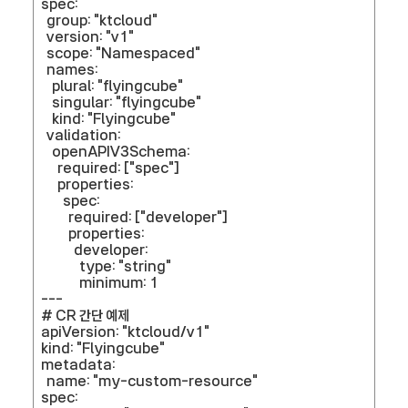
spec:
group: "ktcloud"
version: "v1"
scope: "Namespaced"
names:
plural: "flyingcube"
singular: "flyingcube"
kind: "Flyingcube"
validation:
openAPIV3Schema:
required: ["spec"]
properties:
spec:
required: ["developer"]
properties:
developer:
type: "string"
minimum: 1
---
# CR 간단 예제
apiVersion: "ktcloud/v1"
kind: "Flyingcube"
metadata:
name: "my-custom-resource"
spec: