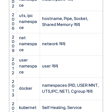
0
ce
2
2
uts, ipc
hostname, Pipe, Socket,
0
namespa
0
Shared Memory 격리
ce
6
2
net
0
namespa
network 격리
0
ce
9
2
user
0
namespa
user 격리
1
ce
2
2
namespaces (PID, USER MNT,
0
docker
1
UTS,IPC, NET), Cgroup 격리
3
2
kubernet
Self Healing, Service
0