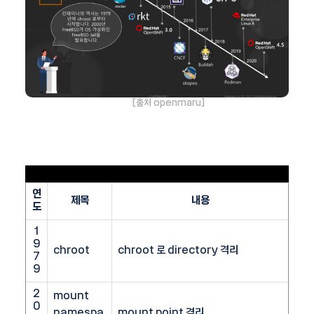
[출처 openmaru]
연
제목
내용
도
1
9
chroot
chroot 로 directory 격리
7
9
2
mount
0
namespa
mount point 격리