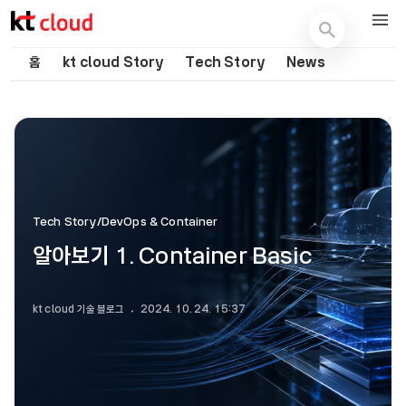
기술 블로그 (Tech) | kt cloud
홈
kt cloud Story
Tech Story
News
Tech Story/DevOps & Container
알아보기 1. Container Basic
kt cloud 기술 블로그
2024. 10. 24. 15:37