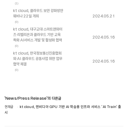
(1)
kt cloud, 클라우드 보안 강화방안
웨비나 22일 개최
2024.05.21
(0)
kt cloud, 대구교대·스마트앤와이
즈·리벨리온과 클라우드 기반 교육
2024.05.16
특화 AI서비스 개발 및 활성화 협력
(0)
kt cloud, 한국정보통신진흥협회
와 AI∙클라우드 공동사업 위한 업무
2024.05.16
협약 체결
(0)
'News/Press Release'의 다른글
현재글
kt cloud, 엔비디아 GPU 기반 AI 학습용 인프라 서비스 ‘AI Train’ 출
시