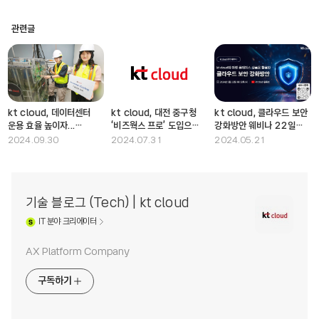
관련글
kt cloud, 데이터센터
kt cloud, 대전 중구청
kt cloud, 클라우드 보안
운용 효율 높이자...
‘비즈웍스 프로’ 도입으로
강화방안 웨비나 22일
액침냉각 기술 검증 완료
업무 효율 높인다
개최
2024.09.30
2024.07.31
2024.05.21
기술 블로그 (Tech) | kt cloud
IT
분야 크리에이터
AX Platform Company
구독하기