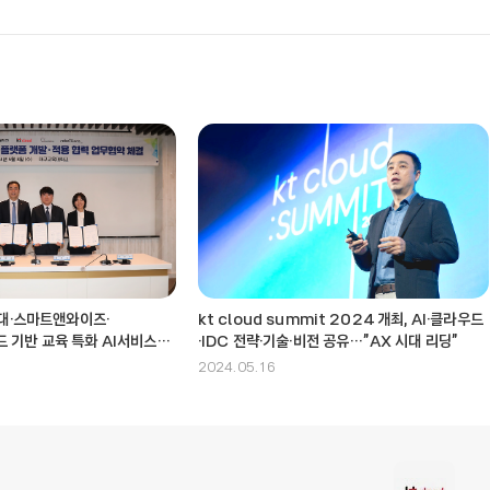
구교대·스마트앤와이즈·
kt cloud summit 2024 개최, AI·클라우드
 기반 교육 특화 AI서비스
·IDC 전략·기술·비전 공유…”AX 시대 리딩”
력
2024.05.16