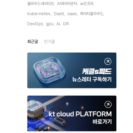
클라우드네이티브,
AI데이터센터,
ai인프라,
Kubernetes,
DaaS,
saas,
케이티클라우드,
DevOps,
gpu,
AI,
DR,
최
최근글
인기글
근
글
과
인
기
글