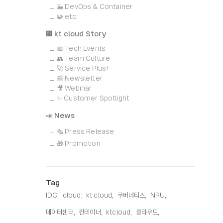
🐳 DevOps & Container
🧩 etc.
🏢 kt cloud Story
📅 Tech Events
👥 Team Culture
🚀 Service Plus+
📰 Newsletter
🎥 Webinar
✨ Customer Spotlight
📣 News
🗞️ Press Release
🎁 Promotion
Tag
IDC,
cloud,
kt cloud,
쿠버네티스,
NPU,
데이터센터,
컨테이너,
ktcloud,
클라우드,