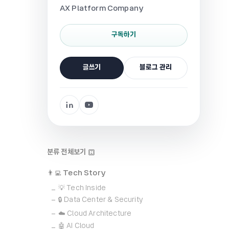
AX Platform Company
구독하기
글쓰기
블로그 관리
분류 전체보기
👨‍💻 Tech Story
💡 Tech Inside
🔒 Data Center & Security
☁️ Cloud Architecture
🤖 AI Cloud