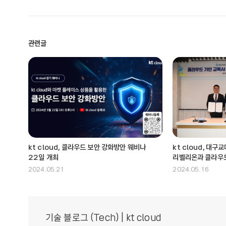
관련글
kt cloud, 클라우드 보안 강화방안 웨비나
kt cloud, 대
22일 개최
리벨리온과 클라우드
개발 및 활성화 협
2024.05.21
2024.05.16
기술 블로그 (Tech) | kt cloud