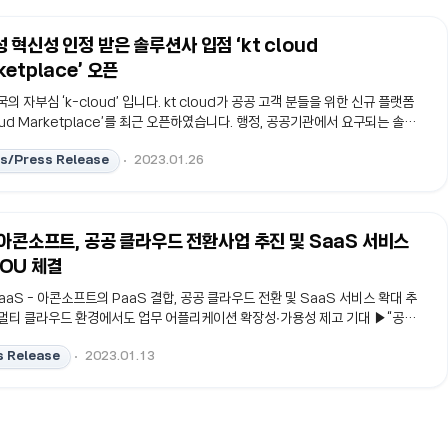
 혁신성 인정 받은 솔루션사 입점 ‘kt cloud
ketplace’ 오픈
의 자부심 ‘k-cloud’ 입니다. kt cloud가 공공 고객 분들을 위한 신규 플랫폼
cloud Marketplace’를 최근 오픈하였습니다. 행정, 공공기관에서 요구되는 솔루
프트웨어를 보유한 제휴사가 대거 입점한 kt cloud Marketplace’에서 여러분
s/Press Release
2023.01.26
 충족이 가능합니다. 특히 kt cloud의 클라우드 서비스를 기반하여 개발된 ▲보
 ▲서버&어플리케이션▲백업/재해복구 ▲마이그레이션 ▲매니지먼트 ▲데이
스 ▲고가용성 ▲비즈니스 도구 등 5개의 카테고리의 100여개의 상품을 만나
있습니다. 금번 ‘kt cloud Marketplace’의 오픈은 최근 대두되고 있는 공공 부문
우드 전환사업 추진 및 SaaS 서비스
 활성화에 마중물 역할을 할 것으로 기대되는데요. 전자신문에 따르면..
OU 체결
의 IaaS - 아콘소프트의 PaaS 결합, 공공 클라우드 전환 및 SaaS 서비스 확대 추
 멀티 클라우드 환경에서도 업무 어플리케이션 확장성∙가용성 제고 기대 ▶“공공
속 선도, 솔루션사 SaaS화 추진으로 생태계 활성화에 기여할 것” kt
 Release
2023.01.13
ktcloud.com, 대표이사 윤동식)는 아콘소프트㈜와 ‘공공 클라우드 전환사업 추
서비스 확대 협력 MOU’를 체결했다고 12일 밝혔다. 전일 열린 협약식에는 아콘소
, kt cloud 김주성 상무 등 주요 관계자들이 참석했다. 아콘소프트는 나무기술의
 클라우드 네이티브 PaaS(Platform as a Service)인 ‘칵테일 클라우드’를