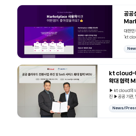
공공성
Mar
대한민국
‘kt 
션과 소
New
의 니즈
안도구
터베이
볼 수 
kt cloud-아콘소프트, 공공 클라
SaaS
확대 협력 M
▶ kt cloud
진 ▶공공 기관,
클라우드 전환 지
News/Press
cloud(www.
진 및 SaaS 
프트 김진범 대표
자회사로 국내 최초
개발한..