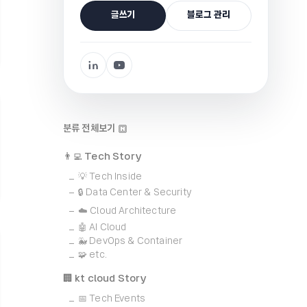
글쓰기
블로그 관리
분류 전체보기
👨‍💻 Tech Story
💡 Tech Inside
🔒 Data Center & Security
☁️ Cloud Architecture
🤖 AI Cloud
🐳 DevOps & Container
🧩 etc.
🏢 kt cloud Story
📅 Tech Events