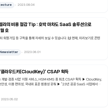
솔루션을 통해 생산성 툴에 대한 의존도를 낮추며 관리 비용을 절감할 수 있다.
tecture
2023.08.04
works Pro는 공공기관에 최적화된 업무환경을 지원하는 솔루션으로 국내 50개 공공
라의 비용 절감 Tip : 호박 마차도 SaaS 솔루션으로
5월 호
 회원가입 등 구독을 통해 자세히 보실 수 있습니다. 🙌 현재, 미리보기로 콘텐
/Newsletter
2023.06.01
 ‘클라우드키(CloudKey)’ CSAP 획득
 개발∙검증 사업’ 지원 서비스, HSM∙KMS 중 최초 CSAP 획득 ▶ CloudKey,
보안성, 이용 편의성, 국내외 표준 범용성 갖춰 ▶ “23년 공공 SaaS 사업에서도
획득 적극 지원할 것” kt cloud(www.ktcloud.com, 대표이사 윤동식)는
개발·검증 사업’에서 지원한 케이스마텍의 ‘CloudKey(클라우드키)’가 한국인터넷
인증(CSAP)을 획득했다고 5일 밝혔다. HSM(하드웨어 보안모듈, Hardware
2023.05.02
키 관리 서비스, Key Management Service) 로는..