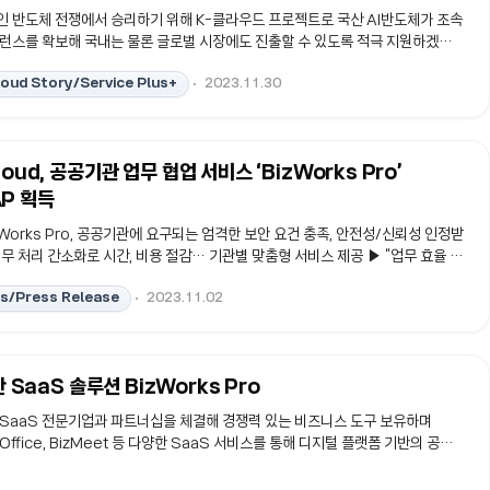
 반도체 전쟁에서 승리하기 위해 K-클라우드 프로젝트로 국산 AI반도체가 조속
런스를 확보해 국내는 물론 글로벌 시장에도 진출할 수 있도록 적극 지원하겠습니
-'K-클라우드 프로젝트 1단계 착수보고회' 내용 中- AI는
loud Story/Service Plus+
2023.11.30
 데이터를 학습하고 추론한 결과를 도출합니다. 학습 데이터를 단시간에 받아들이
하기 위해서는 ‘AI 반도체’가 필수인 시대가 도래하였는데요.😁😀 AI 반도체는
비스 구현에 필요한 대규모 연산을 초고속, 초전력으로 실행하는 효율성 측면에서
비메모리 반도체로 각광을 받고 있습니다. 🎊🎉 지난 8월 23일 시장조사업
cloud, 공공기관 업무 협업 서비스 ‘BizWorks Pro’
너가 발표한 AI반도체 시장의 성장률이 ..
P 획득
zWorks Pro, 공공기관에 요구되는 엄격한 보안 요건 충족, 안전성/신뢰성 인정받
무 처리 간소화로 시간, 비용 절감… 기관별 맞춤형 서비스 제공 ▶ “업무 효율 높
비스 제공하며, 공공기관 전반의 협업 서비스 확산에 주력 kt
s/Press Release
2023.11.02
d(http://www.ktcloud.com, 대표이사 윤동식)는 공공기관 업무 협업 서비스
Works Pro(비즈웍스 프로)’가 SaaS 부문 CSAP를 획득했다고 2일 밝혔다.
(Cloud Security Assurance Program)는 공공기관에 안전성, 신뢰성이 검
간 클라우드 서비스를 공급하기 위해 KISA(한국인터넷진흥원)가 주관하는 클라
 SaaS 솔루션 BizWorks Pro
비스 보안 인증 제도다. 지난 2015년부터 클라우드 기반 공공기관 업무..
유한 SaaS 전문기업과 파트너십을 체결해 경쟁력 있는 비즈니스 도구 보유하며
izOffice, BizMeet 등 다양한 SaaS 서비스를 통해 디지털 플랫폼 기반의 공공
 움직임에 빠르게 대응하고 있다. 고객들의 효율적인 협업 환경을 구현함으로써 관
도 긍정적인 효과를 제공한다. 고객들은 기존 메신저, 화상회의, 채팅 등 여러 개의