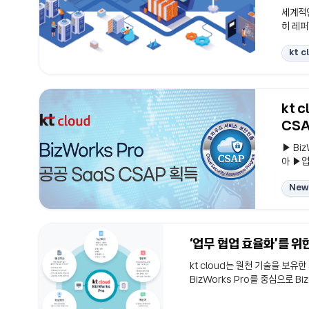
세계적인
히 레퍼
다. 
kt c
수많은
고 처리
AI 서
특화된 
kt 
체 가트
CSA
▶ Bi
아 ▶업
이는 서
New
clou
‘Biz
CSAP
증된 민
‘업무 협업 효율화’를 위한
우드 서
kt cloud는 원천 기술을 보
BizWorks Pro를 중심으로 B
및 기업 업무 디지털화와 ESG
리 비용을 절감 및 ESG 측면에