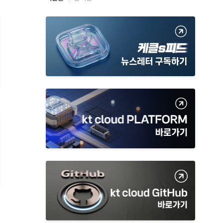
근
글
과
인
기
글