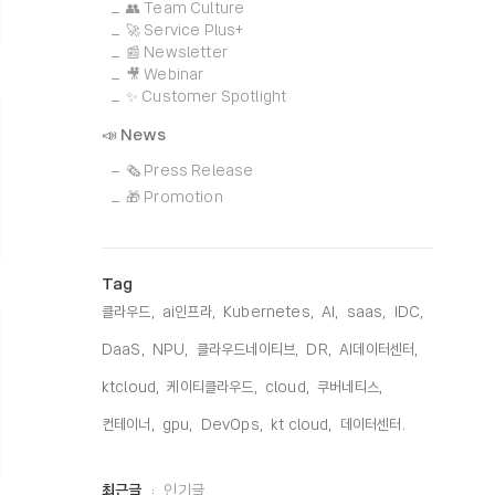
👥 Team Culture
🚀 Service Plus+
📰 Newsletter
🎥 Webinar
✨ Customer Spotlight
📣 News
🗞️ Press Release
🎁 Promotion
Tag
클라우드,
ai인프라,
Kubernetes,
AI,
saas,
IDC,
DaaS,
NPU,
클라우드네이티브,
DR,
AI데이터센터,
ktcloud,
케이티클라우드,
cloud,
쿠버네티스,
컨테이너,
gpu,
DevOps,
kt cloud,
데이터센터,
최
최근글
인기글