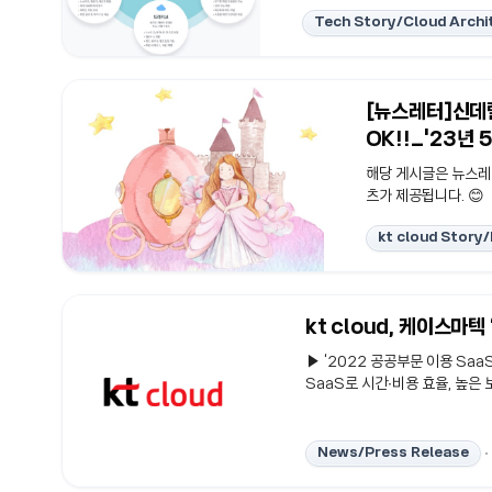
툴을 사용하던 패턴에서 통합협업
Tech Story/Cloud Archi
kt cloud의 대표 상품 Biz
기관, 1만 2천여..
[뉴스레터]신데렐
OK!!_'23년 
해당 게시글은 뉴스레터
츠가 제공됩니다. 😊
kt cloud Story
kt cloud, 케이스마텍
▶ ‘2022 공공부문 이용 SaaS
SaaS로 시간∙비용 효율, 높은 
안정적 인프라, 컨설팅 및 CSAP 
‘22년 공공부문 이용 SaaS 
진흥원(KISA)의 클라우드 보안
News/Press Release
Security Module)과 KMS(