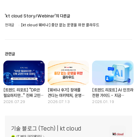
'kt cloud Story/Webinar'의 다른글
현재글
[kt cloud 웨비나] 중단 없는 운영을 위한 클라우드
관련글
[트렌드 리포트] "DR은
[웨비나 후기] 장애를
[트렌드 리포트] AI 인프라
필요하지만..." 진짜 고민은
견디는 아키텍처, 운영
전환 가이드 - 지금
따로 있었다
안정성의 새로운 기준
준비해야 할 5가지
2026.07.29
2026.07.13
2026.01.19
기술 블로그 (Tech) | kt cloud
IT
분야 크리에이터