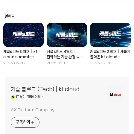
관련글
케클s피드 5월호｜kt
케클s피드 4월호｜
케클s피드 2월호｜새롭게
cloud summit
진화하는 기술 환경 속,
돌아온 kt cloud
2025에서 확인한
지금 주목할 이야기
뉴스레터
2025.05.28
2025.05.12
2025.02.26
클라우드·AI·DC의 미래
기술 블로그 (Tech) | kt cloud
IT
분야 크리에이터
AX Platform Company
구독하기