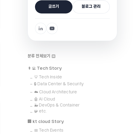
글쓰기
블로그 관리
분류 전체보기
👨‍💻 Tech Story
💡 Tech Inside
🔒 Data Center & Security
☁️ Cloud Architecture
🤖 AI Cloud
🐳 DevOps & Container
🧩 etc.
🏢 kt cloud Story
📅 Tech Events