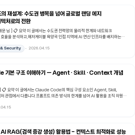
의 재설계: 수도권 병목을 넘어 글로벌 랜딩 에지
아키텍처로의 전환
심재문 님 ] 📋 요약 이 글에서는 수도권 전력망의 물리적 한계와 네트워크
는 비효율을 분석하고,해저케이블 육양국 인접 지역에 AI 연산 인프라를 배치하는글
ge) 아키텍처로의 전환 전략을 다룹니다.마르세유·버지니아 비치 등 글로벌 선도 사
& Security
2026.04.15
소비국에서 고부가가치 데이터 생산 기지로 도약하기 위한인프라 재설계의 방향성
#랜딩에지 #해저케이블육양국 #AI데이터센터 #송전손실 #직결피어링 1. 전력
권 집중 구조의 붕괴와 상류(Upstream) 전략수도권 데이터센터 신규 구축이
e 기본 구조 이해하기 — Agent · Skill · Context 개념
] 📋 요약 이 글에서는 Claude Code의 핵심 구성 요소인 Agent, Skill,
텍처 관점에서 다룹니다.프롬프트 의존 방식의 한계를 넘어 AI 활용을 조직 차원에
 있는 구조적 기반을 정리합니다.#ClaudeCode #AI에이전트 #LLMOps
.04.15
 시리즈 2를 시작하며 시리즈 1에서는 왜 코딩 AI를 개인의 생산성 도구가 아
 바라봐야 하는지를 다뤘다.이제 질문은 다음 단계로 넘어간다.그렇다면Claude
된 시스템인가? 이 글의 목적은 단순하다.Claude Code에서 반복적으로 ..
d AI RAG(검색 증강 생성) 활용법 – 컨텍스트 최적화로 성능