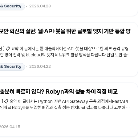
았을까?엘리베이터를 타고 가던 중 조명이 잠깐 깜빡였지만, 엘리베이터는 멈추지
& Security
2026.04.23
정전됐다는 소식을 들었는데도, 내부 설비는 아무 일 없었다는 듯 정상적으로 동작
2 보안 혁신의 실현: 웹·API·봇을 위한 글로벌 엣지 기반 통합 방
팀 ] 📋 요약 이 글에서는 웹 애플리케이션·API·봇을 대상으로 한 외부 공격 유형
합 방어 전략 및 kt cloud의 엣지 네트워크 활용 방식을 다룹니다.단일 보안 솔루
 환경에서,엣지 분산 처리와 실시간 위협 인텔리전스가 서비스 가용성과 보안 일
& Security
2026.04.22
합니다.#WAAP #WAF #API보안 #봇관리 #엣지보안🚨 새로운 공격 대상:
대웹 애플리케이션 취약점 공격의 주요 유형 (OWASP Top 10 관점)웹 애플
니스 로직이 직접 만나는 최전선이기에 공격자들의 주된 표적이 됩니다. 글로벌
는 충분히 빠르지 않다? Robyn과의 성능 차이 직접 비교
님 ] 📋 요약 이 글에서는 Python 기반 API Gateway 구축 과정에서FastAPI
프레임워크 Robyn을 도입한 배경과 실측 성능 벤치마크 결과를 다룹니다.고부하 환
정성과 서버 생존율 차이가엔터프라이즈 AI 서비스의 인프라 선택에 실질적인 기준이
API #API Gateway #Rust런타임 #Tail Latency 최근 LLM 트렌드와
이 갈수록 복잡해지고 있습니다. vLLM이나 TGI 같은 고성능 추론 엔진들은 자체
2026.04.15
 있어 실행 즉시 모델과 통신할 수 있는 환경을 제..