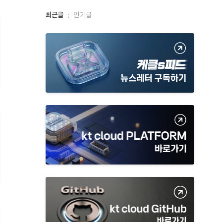
최
최근글
인기글
근
글
과
인
기
글