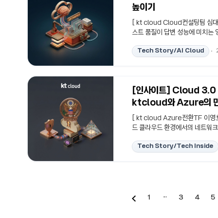
높이기
[ kt cloud Cloud컨설팅팀 
스트 품질이 답변 성능에 미치는 영
트 최적화 기법을 다룹니다.프롬
Tech Story/AI Cloud
는 핵심 변수임을 정리합니다.#RAG
LLM을 서비스에 붙이면 가장 먼
무리 다듬어도 답변 품질이 들쭉날
[인사이트] Cloud 3
ktcloud와 Azure의
[ kt cloud Azure전환TF 이
드 클라우드 환경에서의 네트워크 연결
등 법적 규제 대응 방안을 다룹니
Tech Story/Tech Inside
위한 실질적인 아키텍처 설계 방
#ExpressRoute #제로트러스
는 혁신적인 미래는 복잡하지 않습니다
1
···
3
4
5