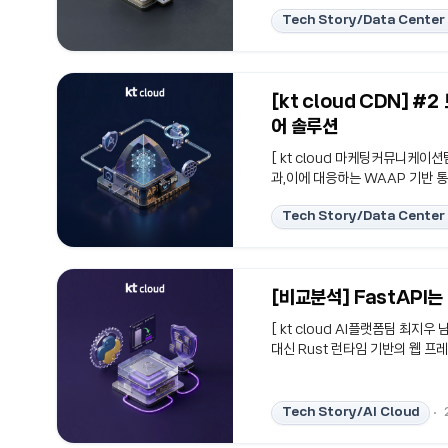
체불이 꺼졌는데, 왜 멈추지 않
Tech Story/Data Center 
않고 계속 움직인다.건물 전체가 
한다.이런 장면은 이제..
[kt cloud CDN] #
어 솔루션
[ kt cloud 마케팅커뮤니케이션
과,이에 대응하는 WAAP 기반 통
션으로는 대응이 어려운 복합 위협
Tech Story/Data Center 
관성에 미치는 실질적 영향을 정리
웹 애플리케이션과 API의 위협 증
리케이션은 사용자 데이터와 비즈
비영리 단..
[비교분석] FastAPI
[ kt cloud AI플랫폼팀 최지우 
대신 Rust 런타임 기반의 웹 
경에서의 Tail Latency 안
됨을 정리합니다.#Robyn #Fast
함께 AI 서비스의 아키텍처는 날
Tech Story/AI Cloud
적으로 API 서버 기능을 내장하고