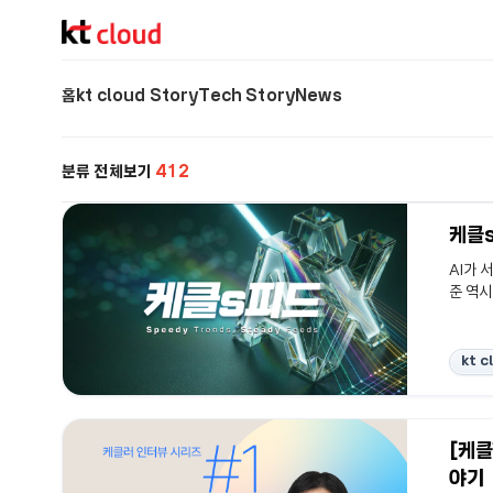
기술 블로그 (Tech) | kt cloud
홈
kt cloud Story
Tech Story
News
분류 전체보기
412
케클s
AI가 
준 역시
기술을 
드에서는
서비스로
kt c
인프라 
clou
다. 현
[케클
야기