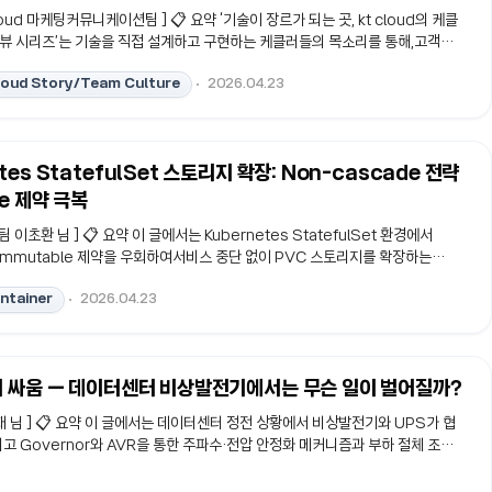
 cloud 마케팅커뮤니케이션팀 ] 📋 요약 ‘기술이 장르가 되는 곳, kt cloud의 케클
뷰 시리즈’는 기술을 직접 설계하고 구현하는 케클러들의 목소리를 통해,고객의
제를 먼저 고민하는 kt cloud의 생각과 해법을 전합니다.첫 번째 호에서는 '중단
loud Story/Team Culture
2026.04.23
라우드'라는 미션 아래 kt cloud PLATFORM을 총괄 개발한 케클러 손춘호 상
났습니다.차세대 플랫폼을 위해 왜 기술 스택을 밑바닥부터 재설계했는지, 그 배
민을 담았습니다.#ktcloud #ktcloudPLATFORM #DR #클라우드네이티
I네이티브 안녕하세요. kt cloud 마케팅커뮤니케이션팀입니다. ‘기술이 장르가
es StatefulSet 스토리지 확장: Non-cascade 전략
’ 케클러 인터뷰의 첫 시작은 차세대 통합 클라우드..
e 제약 극복
랫폼팀 이초환 님 ] 📋 요약 이 글에서는 Kubernetes StatefulSet 환경에서
s의 Immutable 제약을 우회하여서비스 중단 없이 PVC 스토리지를 확장하는
별 절차를 다룹니다.운영 중인 Pod의 가용성을 유지하면서 컨트롤러와 리소스의 생
ntainer
2026.04.23
라 확장 작업에서 얼마나 안전하고 효과적인지를 정리합니다. #Kubernetes
-cascade #OnlineVolumeExpansion1. StatefulSet 환경에서 스토리
teless 애플리케이션(Deployment)은 ..
초의 싸움 — 데이터센터 비상발전기에서는 무슨 일이 벌어질까?
민재 님 ] 📋 요약 이 글에서는 데이터센터 정전 상황에서 비상발전기와 UPS가 협
고 Governor와 AVR을 통한 주파수·전압 안정화 메커니즘과 부하 절체 조건을
안정적인 전원 공급이 보장되지 않으며,계측값 해석과 절체 판단이라는 엔지니어
의 핵심임을 정리합니다. #비상발전기 #UPS #Governor #AVR #부하절