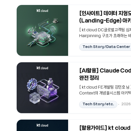
[인사이트] 데이터 지형도
(Landing-Edge) 
[ kt cloud DC글로벌고객팀 
Hairpinning 구조가 초래하
로벌 랜딩 에지(Landing-Ed
Tech Story/Data Center 
례를 근거로,대한민국이 디지털 
과 기술적 당위성을 정리합니다.
공급의 엔지니어링 데드라인: 수도
정체되는 근본 원인은 단순..
[AI활용] Claude Cod
완전 정리
[ kt cloud FE개발팀 강민호 님 
Context의 개념을시스템 아키
서표준화하고 안정적으로 운영할 수
Tech Story/etc.
2026
#프롬프트엔지니어링 #AI아키텍처
니라 팀과 조직의 개발 아키텍처로
Code는 어떤 구조를 전제로 설계
[활용가이드] kt clou