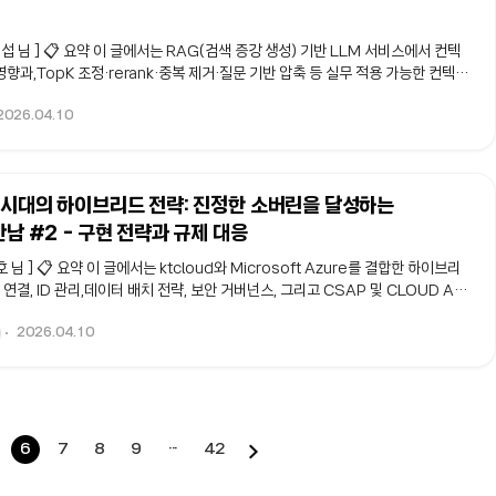
심대섭 님 ] 📋 요약 이 글에서는 RAG(검색 증강 생성) 기반 LLM 서비스에서 컨텍
향과,TopK 조정·rerank·중복 제거·질문 기반 압축 등 실무 적용 가능한 컨텍스
프트 튜닝보다 근거 문서의 선별·정제·구조화가답변의 신뢰성과 일관성을 결정하
2026.04.10
 #컨텍스트최적화 #rerank #TopK #query-aware-compression
저 손대는 건 보통 프롬프트입니다. 그런데 운영 단계로 들어가면, 프롬프트를 아
쭉한 상황을 자주 마주합니다. 특히 RAG처럼 문서를 붙여 답하게 만드는 구조..
.0 시대의 하이브리드 전략: 진정한 소버린을 달성하는
 만남 #2 - 구현 전략과 규제 대응
영호 님 ] 📋 요약 이 글에서는 ktcloud와 Microsoft Azure를 결합한 하이브리
, ID 관리,데이터 배치 전략, 보안 거버넌스, 그리고 CSAP 및 CLOUD Act
다.데이터 주권 확보와 글로벌 AI 혁신 활용이라는두 가지 요구를 동시에 충족하기
2026.04.10
향을 정리합니다.#하이브리드클라우드 #데이터주권 #CSAP
트 들어가며: 혁신적 미래를 위한 '두뇌'와 '금고'의 결합Cloud 3.0 시대가 그리
. 가장 뛰어난 'AI 두뇌(Azure)'를 활용하면서도, 내 소중한 정보..
6
7
8
9
···
42