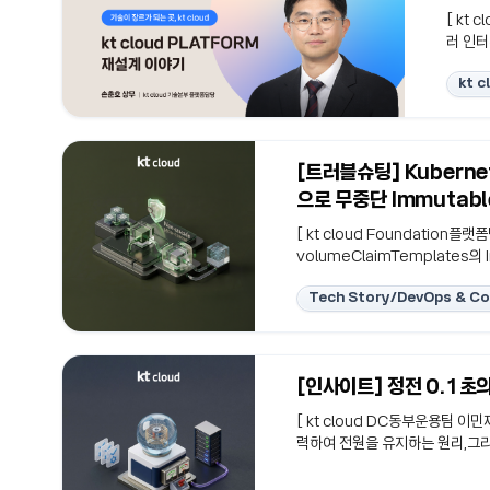
[ kt
러 인터
다음 문
kt c
없는 클
무를 만
경과 고
브 #A
[트러블슈팅] Kubernet
되는 곳
으로 무중단 Immutabl
[ kt cloud Foundation플
volumeClaimTemplate
Non-cascade 전략과 단계
Tech Story/DevOps & Co
명주기를 분리하는 접근이실제 인프
#StatefulSet #PVC #Non
지 확장이 어려운 이유일반적인 Sta
[인사이트] 정전 0.1
[ kt cloud DC동부운용팀 이
력하여 전원을 유지하는 원리,그리
다룹니다.발전기의 기동만으로는 
의 역할이 데이터센터 무중단 운영