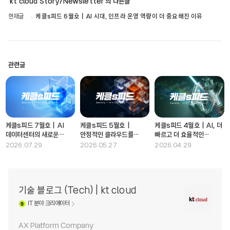
'kt cloud Story/Newsletter'의 다른글
현재글
케클s피드 6월호｜AI 시대, 인프라 운영 역량이 더 중요해진 이유
관련글
케클s피드 7월호｜AI
케클s피드 5월호｜
케클s피드 4월호｜AI, 더
데이터센터의 새로운
안정적인 클라우드를
빠르고 더 효율적인
기준을 말하다
만드는 핵심 아키텍처
방식으로
2026.07.29
2026.05.27
2026.04.29
기술 블로그 (Tech) | kt cloud
IT
분야 크리에이터
AX Platform Company